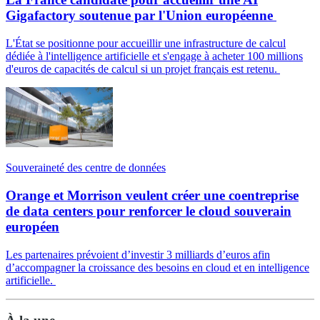
Gigafactory soutenue par l'Union européenne
L'État se positionne pour accueillir une infrastructure de calcul
dédiée à l'intelligence artificielle et s'engage à acheter 100 millions
d'euros de capacités de calcul si un projet français est retenu.
Souveraineté des centre de données
Orange et Morrison veulent créer une coentreprise
de data centers pour renforcer le cloud souverain
européen
Les partenaires prévoient d’investir 3 milliards d’euros afin
d’accompagner la croissance des besoins en cloud et en intelligence
artificielle.