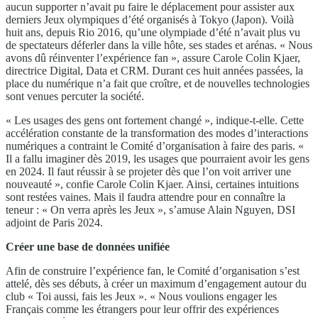
aucun supporter n’avait pu faire le déplacement pour assister aux
derniers Jeux olympiques d’été organisés à Tokyo (Japon). Voilà
huit ans, depuis Rio 2016, qu’une olympiade d’été n’avait plus vu
de spectateurs déferler dans la ville hôte, ses stades et arénas. « Nous
avons dû réinventer l’expérience fan », assure Carole Colin Kjaer,
directrice Digital, Data et CRM. Durant ces huit années passées, la
place du numérique n’a fait que croître, et de nouvelles technologies
sont venues percuter la société.
« Les usages des gens ont fortement changé », indique-t-elle. Cette
accélération constante de la transformation des modes d’interactions
numériques a contraint le Comité d’organisation à faire des paris. «
Il a fallu imaginer dès 2019, les usages que pourraient avoir les gens
en 2024. Il faut réussir à se projeter dès que l’on voit arriver une
nouveauté », confie Carole Colin Kjaer. Ainsi, certaines intuitions
sont restées vaines. Mais il faudra attendre pour en connaître la
teneur : « On verra après les Jeux », s’amuse Alain Nguyen, DSI
adjoint de Paris 2024.
Créer une base de données unifiée
Afin de construire l’expérience fan, le Comité d’organisation s’est
attelé, dès ses débuts, à créer un maximum d’engagement autour du
club « Toi aussi, fais les Jeux ». « Nous voulions engager les
Français comme les étrangers pour leur offrir des expériences