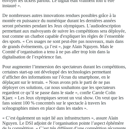
envoyer les tickets partout. Le digital était vraiment loin d’être
instauré ».
De nombreuses autres innovations rendues possibles grâce à la
montée en puissance du numérique durant les dernières années
seront présentes pendant les Jeux olympiques. L’audiodescription
permettant aux malvoyants de suivre les compétitions sera déployée,
tout comme un chatbot capable d'expliquer les règles de l’ensemble
des sports. « Ces usages ne sont peut-être pas nouveaux, mais dans
de grands événements, ça l’est », juge Alain Nguyen. Mais le
Comité d’organisation a tenu à ne pas aller trop loin dans la
digitalisation de l’expérience fan.
Pour augmenter l’immersion des spectateurs durant les compétitions,
certaines start-up ont développé des technologies permettant
d’afficher des informations sur l’écran du smartphone, en le
déplaçant sur le terrain. « Nous avons pris le parti de ne pas
déployer ces solutions, car nous souhaitons que les spectateurs
regardent ce qu’il se passe dans le stade », confie Carole Colin
Kjaer. « Les Jeux olympiques seront un vrai show. On veut que les
fans soient 100 % concentrés sur le spectacle à travers les
scénographies mises en place dans les stades ».
« C’est également un sujet lié aux infrastructures », assure Alain
Nguyen. Le DSI adjoint de l’organisation pointe l’aspect éphémère
de la compétition. « C’est très différent d’une compétition récurrente