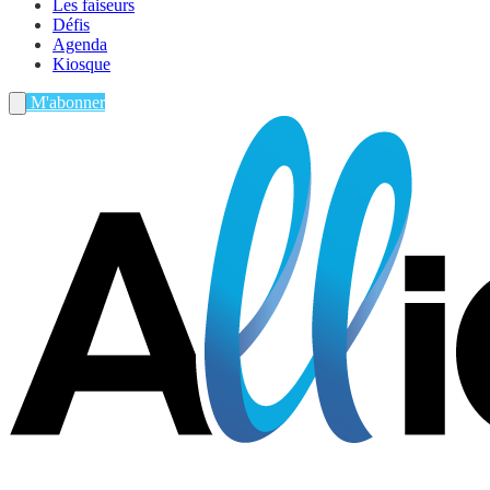
Les faiseurs
Défis
Agenda
Kiosque
M'abonner