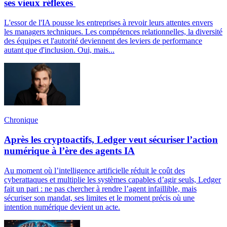
ses vieux réflexes
L'essor de l'IA pousse les entreprises à revoir leurs attentes envers
les managers techniques. Les compétences relationnelles, la diversité
des équipes et l'autorité deviennent des leviers de performance
autant que d'inclusion. Oui, mais...
Chronique
Après les cryptoactifs, Ledger veut sécuriser l’action
numérique à l’ère des agents IA
Au moment où l’intelligence artificielle réduit le coût des
cyberattaques et multiplie les systèmes capables d’agir seuls, Ledger
fait un pari : ne pas chercher à rendre l’agent infaillible, mais
sécuriser son mandat, ses limites et le moment précis où une
intention numérique devient un acte.