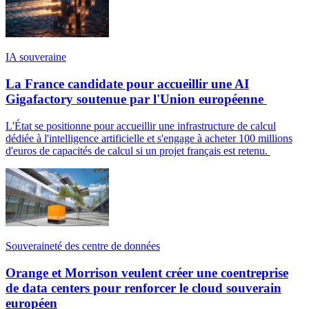
IA souveraine
La France candidate pour accueillir une AI
Gigafactory soutenue par l'Union européenne
L'État se positionne pour accueillir une infrastructure de calcul
dédiée à l'intelligence artificielle et s'engage à acheter 100 millions
d'euros de capacités de calcul si un projet français est retenu.
Souveraineté des centre de données
Orange et Morrison veulent créer une coentreprise
de data centers pour renforcer le cloud souverain
européen