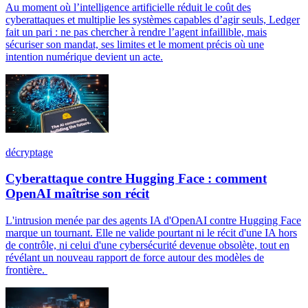
Au moment où l’intelligence artificielle réduit le coût des
cyberattaques et multiplie les systèmes capables d’agir seuls, Ledger
fait un pari : ne pas chercher à rendre l’agent infaillible, mais
sécuriser son mandat, ses limites et le moment précis où une
intention numérique devient un acte.
décryptage
Cyberattaque contre Hugging Face : comment
OpenAI maîtrise son récit
L'intrusion menée par des agents IA d'OpenAI contre Hugging Face
marque un tournant. Elle ne valide pourtant ni le récit d'une IA hors
de contrôle, ni celui d'une cybersécurité devenue obsolète, tout en
révélant un nouveau rapport de force autour des modèles de
frontière.