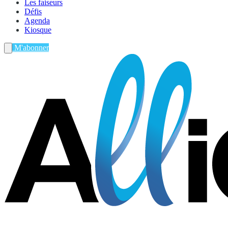
Les faiseurs
Défis
Agenda
Kiosque
M'abonner