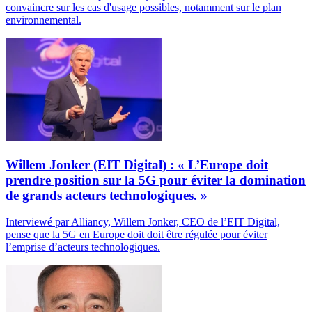
convaincre sur les cas d'usage possibles, notamment sur le plan
environnemental.
Willem Jonker (EIT Digital) : « L’Europe doit
prendre position sur la 5G pour éviter la domination
de grands acteurs technologiques. »
Interviewé par Alliancy, Willem Jonker, CEO de l’EIT Digital,
pense que la 5G en Europe doit doit être régulée pour éviter
l’emprise d’acteurs technologiques.