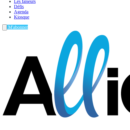
Les faiseurs
Défis
Agenda
Kiosque
M'abonner