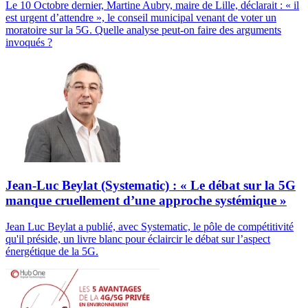
Le 10 Octobre dernier, Martine Aubry, maire de Lille, déclarait : « il
est urgent d’attendre », le conseil municipal venant de voter un
moratoire sur la 5G. Quelle analyse peut-on faire des arguments
invoqués ?
Jean-Luc Beylat (Systematic) : « Le débat sur la 5G
manque cruellement d’une approche systémique »
Jean Luc Beylat a publié, avec Systematic, le pôle de compétitivité
qu'il préside, un livre blanc pour éclaircir le débat sur l’aspect
énergétique de la 5G.