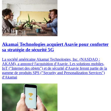
Akamai Technologies acquiert Asavie pour conforter
sa stratégie de sécurité 5G
La société américaine Akamai Technologies, Inc. (NASDAQ :
AKAM), a annoncé l'acquisition d'Asavie. Les solutions mobiles,
IoT ("Internet des objets") et de sécurité d'Asavie feront partie de la
gamme de produits SPS ("Security and Personalization Services")
d'Akamai