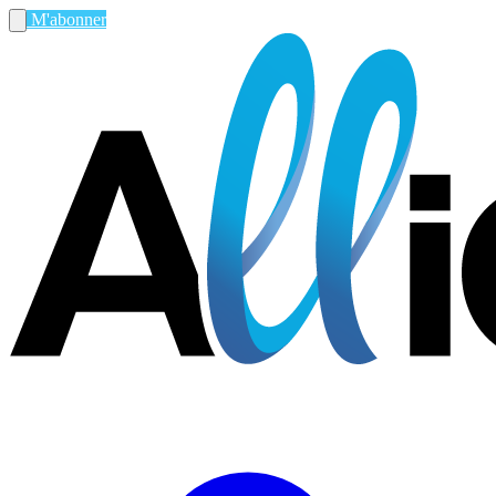
M'abonner