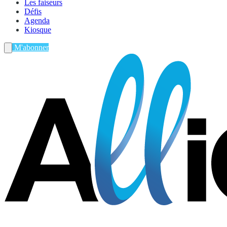
Les faiseurs
Défis
Agenda
Kiosque
M'abonner