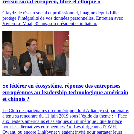
réseau social européen, libre et éthique »
Glaydz, le réseau social et professionnel, imaginé depuis Lille,
protège l’intégralité de vos données personnelles. Entretien avec
Vivien Le Moal, 35 ans, son président et initiateur.
Se fédérer en écosystème, réponse des entreprises
européennes au leadership technologique américain
et chinois ?
Le Club des partenaires du numérique, dont Alliancy est partenaire,
a tenu sa rencontre du 11 juin 2019 sous l’égide du thème : « Face
aux leaders américains et asiatiques du numérique : quelle place
pour les alternatives européennes ? ». Les dirigeants d’OVH,
Qwant, ou encore Linkbynet y étaient invité pour partager leurs