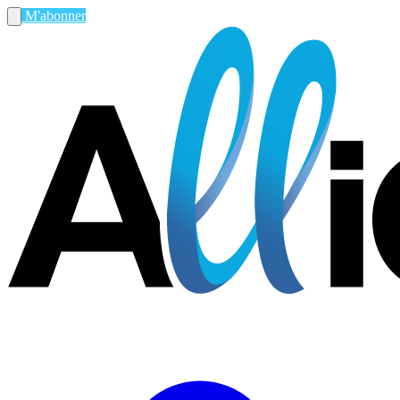
M'abonner