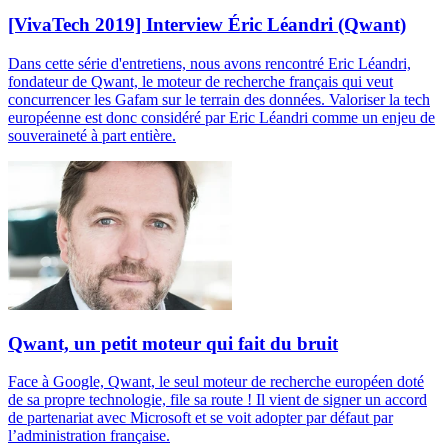
[VivaTech 2019] Interview Éric Léandri (Qwant)
Dans cette série d'entretiens, nous avons rencontré Eric Léandri,
fondateur de Qwant, le moteur de recherche français qui veut
concurrencer les Gafam sur le terrain des données. Valoriser la tech
européenne est donc considéré par Eric Léandri comme un enjeu de
souveraineté à part entière.
Qwant, un petit moteur qui fait du bruit
Face à Google, Qwant, le seul moteur de recherche européen doté
de sa propre technologie, file sa route ! Il vient de signer un accord
de partenariat avec Microsoft et se voit adopter par défaut par
l’administration française.