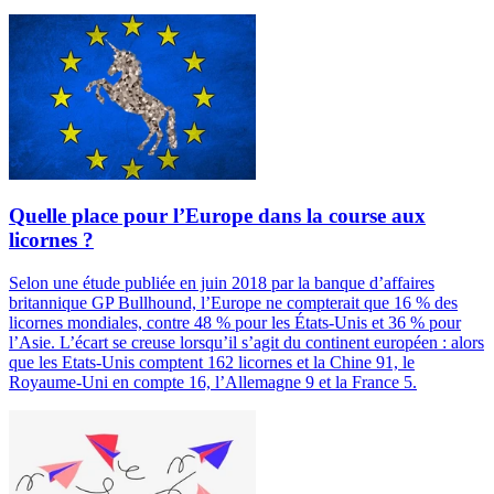
Quelle place pour l’Europe dans la course aux
licornes ?
Selon une étude publiée en juin 2018 par la banque d’affaires
britannique GP Bullhound, l’Europe ne compterait que 16 % des
licornes mondiales, contre 48 % pour les États-Unis et 36 % pour
l’Asie. L’écart se creuse lorsqu’il s’agit du continent européen : alors
que les Etats-Unis comptent 162 licornes et la Chine 91, le
Royaume-Uni en compte 16, l’Allemagne 9 et la France 5.