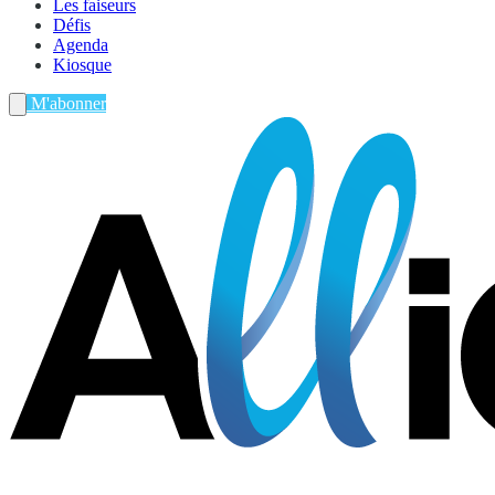
Les faiseurs
Défis
Agenda
Kiosque
M'abonner