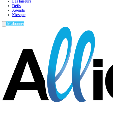
Les faiseurs
Défis
Agenda
Kiosque
M'abonner