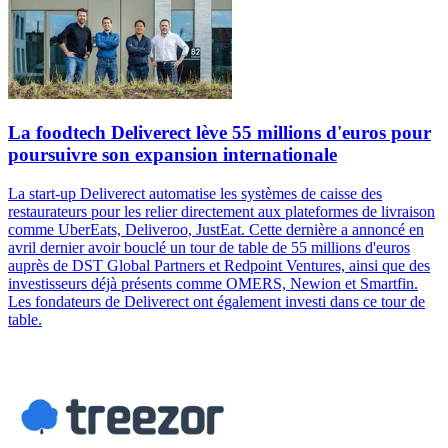
La foodtech Deliverect lève 55 millions d'euros pour
poursuivre son expansion internationale
La start-up Deliverect automatise les systèmes de caisse des
restaurateurs pour les relier directement aux plateformes de livraison
comme UberEats, Deliveroo, JustEat. Cette dernière a annoncé en
avril dernier avoir bouclé un tour de table de 55 millions d'euros
auprès de DST Global Partners et Redpoint Ventures, ainsi que des
investisseurs déjà présents comme OMERS, Newion et Smartfin.
Les fondateurs de Deliverect ont également investi dans ce tour de
table.