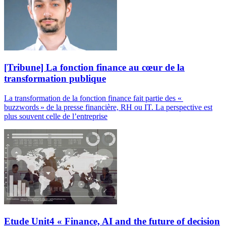
[Tribune] La fonction finance au cœur de la
transformation publique
La transformation de la fonction finance fait partie des «
buzzwords » de la presse financière, RH ou IT. La perspective est
plus souvent celle de l’entreprise
Etude Unit4 « Finance, AI and the future of decision