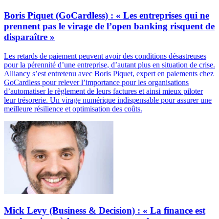
Boris Piquet (GoCardless) : « Les entreprises qui ne
prennent pas le virage de l’open banking risquent de
disparaître »
Les retards de paiement peuvent avoir des conditions désastreuses
pour la pérennité d’une entreprise, d’autant plus en situation de crise.
Alliancy s’est entretenu avec Boris Piquet, expert en paiements chez
GoCardless pour relever l’importance pour les organisations
d’automatiser le règlement de leurs factures et ainsi mieux piloter
leur trésorerie. Un virage numérique indispensable pour assurer une
meilleure résilience et optimisation des coûts.
Mick Levy (Business & Decision) : « La finance est