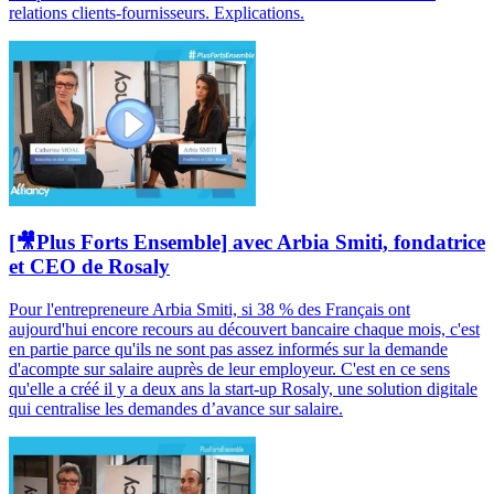
relations clients-fournisseurs. Explications.
[🎥Plus Forts Ensemble] avec Arbia Smiti, fondatrice
et CEO de Rosaly
Pour l'entrepreneure Arbia Smiti, si 38 % des Français ont
aujourd'hui encore recours au découvert bancaire chaque mois, c'est
en partie parce qu'ils ne sont pas assez informés sur la demande
d'acompte sur salaire auprès de leur employeur. C'est en ce sens
qu'elle a créé il y a deux ans la start-up Rosaly, une solution digitale
qui centralise les demandes d’avance sur salaire.