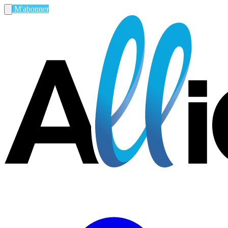
M'abonner