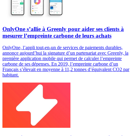
OnlyOne s’allie à Greenly pour aider ses clients à
mesurer l’empreinte carbone de leurs achats
OnlyOne, l’appli tout-en-un de services de paiements durables,
annonce aujourd’hui la signature d’un partenariat avec Greenly, la
première application mobile qui permet de calculer l’empreinte
carbone de ses dépenses. En 2019, l’empreinte carbone d’un
Français s’élevait en moyenne à 11,2 tonnes d’équivalent CO2 par
habitant.