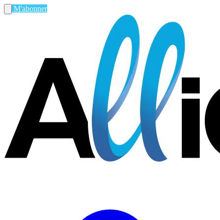
M'abonner