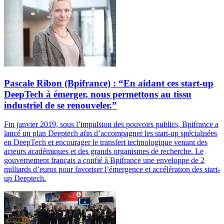
Pascale Ribon (Bpifrance) : “En aidant ces start-up
DeepTech à émerger, nous permettons au tissu
industriel de se renouveler.”
Fin janvier 2019, sous l’impulsion des pouvoirs publics, Bpifrance a
lancé un plan Deeptech afin d’accompagner les start-up spécialisées
en DeepTech et encourager le transfert technologique venant des
acteurs académiques et des grands organismes de recherche. Le
gouvernement français a confié à Bpifrance une enveloppe de 2
milliards d’euros pour favoriser l’émergence et accélération des start-
up Deeptech.