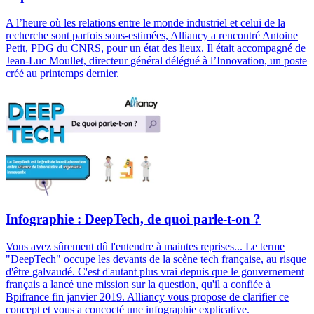
A l’heure où les relations entre le monde industriel et celui de la
recherche sont parfois sous-estimées, Alliancy a rencontré Antoine
Petit, PDG du CNRS, pour un état des lieux. Il était accompagné de
Jean-Luc Moullet, directeur général délégué à l’Innovation, un poste
créé au printemps dernier.
Infographie : DeepTech, de quoi parle-t-on ?
Vous avez sûrement dû l'entendre à maintes reprises... Le terme
"DeepTech" occupe les devants de la scène tech française, au risque
d'être galvaudé. C'est d'autant plus vrai depuis que le gouvernement
français a lancé une mission sur la question, qu'il a confiée à
Bpifrance fin janvier 2019. Alliancy vous propose de clarifier ce
concept et vous a concocté une infographie explicative.