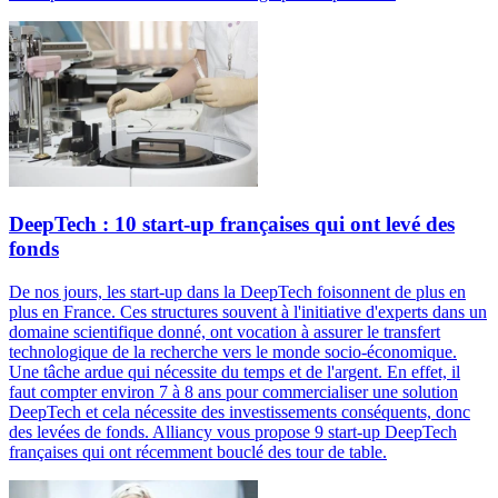
DeepTech : 10 start-up françaises qui ont levé des
fonds
De nos jours, les start-up dans la DeepTech foisonnent de plus en
plus en France. Ces structures souvent à l'initiative d'experts dans un
domaine scientifique donné, ont vocation à assurer le transfert
technologique de la recherche vers le monde socio-économique.
Une tâche ardue qui nécessite du temps et de l'argent. En effet, il
faut compter environ 7 à 8 ans pour commercialiser une solution
DeepTech et cela nécessite des investissements conséquents, donc
des levées de fonds. Alliancy vous propose 9 start-up DeepTech
françaises qui ont récemment bouclé des tour de table.