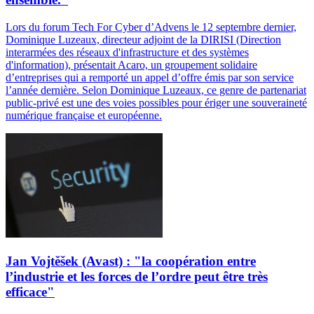
Lors du forum Tech For Cyber d’Advens le 12 septembre dernier,
Dominique Luzeaux, directeur adjoint de la DIRISI (Direction
interarmées des réseaux d'infrastructure et des systèmes
d'information), présentait Acaro, un groupement solidaire
d’entreprises qui a remporté un appel d’offre émis par son service
l’année dernière. Selon Dominique Luzeaux, ce genre de partenariat
public-privé est une des voies possibles pour ériger une souveraineté
numérique française et européenne.
Jan Vojtěšek (Avast) : "la coopération entre
l’industrie et les forces de l’ordre peut être très
efficace"