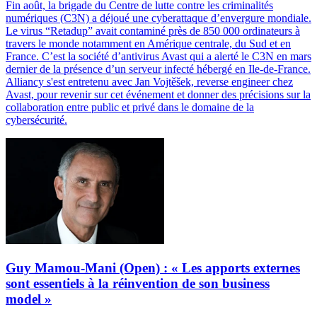
Fin août, la brigade du Centre de lutte contre les criminalités
numériques (C3N) a déjoué une cyberattaque d’envergure mondiale.
Le virus “Retadup” avait contaminé près de 850 000 ordinateurs à
travers le monde notamment en Amérique centrale, du Sud et en
France. C’est la société d’antivirus Avast qui a alerté le C3N en mars
dernier de la présence d’un serveur infecté hébergé en Ile-de-France.
Alliancy s'est entretenu avec Jan Vojtěšek, reverse engineer chez
Avast, pour revenir sur cet événement et donner des précisions sur la
collaboration entre public et privé dans le domaine de la
cybersécurité.
Guy Mamou-Mani (Open) : « Les apports externes
sont essentiels à la réinvention de son business
model »