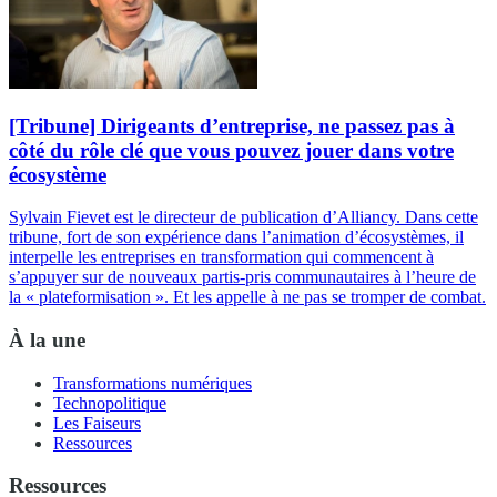
[Tribune] Dirigeants d’entreprise, ne passez pas à
côté du rôle clé que vous pouvez jouer dans votre
écosystème
Sylvain Fievet est le directeur de publication d’Alliancy. Dans cette
tribune, fort de son expérience dans l’animation d’écosystèmes, il
interpelle les entreprises en transformation qui commencent à
s’appuyer sur de nouveaux partis-pris communautaires à l’heure de
la « plateformisation ». Et les appelle à ne pas se tromper de combat.
À la une
Transformations numériques
Technopolitique
Les Faiseurs
Ressources
Ressources