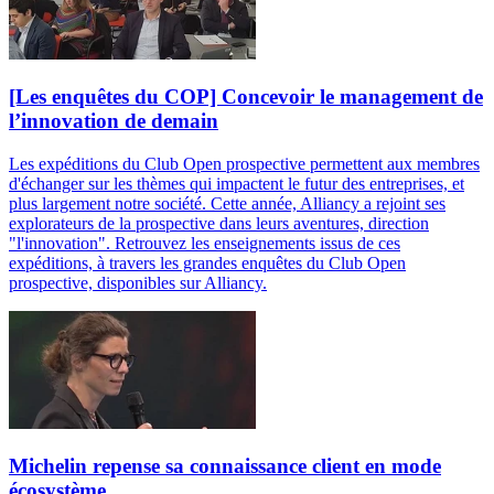
[Les enquêtes du COP] Concevoir le management de
l’innovation de demain
Les expéditions du Club Open prospective permettent aux membres
d'échanger sur les thèmes qui impactent le futur des entreprises, et
plus largement notre société. Cette année, Alliancy a rejoint ses
explorateurs de la prospective dans leurs aventures, direction
"l'innovation". Retrouvez les enseignements issus de ces
expéditions, à travers les grandes enquêtes du Club Open
prospective, disponibles sur Alliancy.
Michelin repense sa connaissance client en mode
écosystème