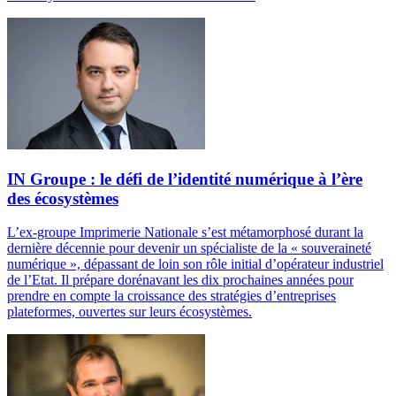
IN Groupe : le défi de l’identité numérique à l’ère
des écosystèmes
L’ex-groupe Imprimerie Nationale s’est métamorphosé durant la
dernière décennie pour devenir un spécialiste de la « souveraineté
numérique », dépassant de loin son rôle initial d’opérateur industriel
de l’Etat. Il prépare dorénavant les dix prochaines années pour
prendre en compte la croissance des stratégies d’entreprises
plateformes, ouvertes sur leurs écosystèmes.