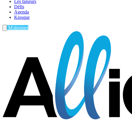
Les faiseurs
Défis
Agenda
Kiosque
M'abonner