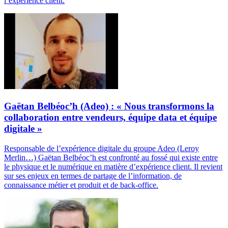
l’expérience client.
Gaëtan Belbéoc’h (Adeo) : « Nous transformons la
collaboration entre vendeurs, équipe data et équipe
digitale »
Responsable de l’expérience digitale du groupe Adeo (Leroy
Merlin…) Gaëtan Belbéoc’h est confronté au fossé qui existe entre
le physique et le numérique en matière d’expérience client. Il revient
sur ses enjeux en termes de partage de l’information, de
connaissance métier et produit et de back-office.