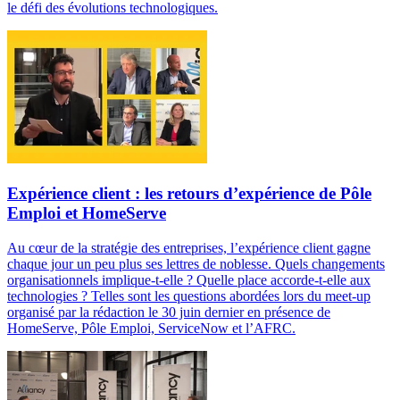
le défi des évolutions technologiques.
Expérience client : les retours d’expérience de Pôle
Emploi et HomeServe
Au cœur de la stratégie des entreprises, l’expérience client gagne
chaque jour un peu plus ses lettres de noblesse. Quels changements
organisationnels implique-t-elle ? Quelle place accorde-t-elle aux
technologies ? Telles sont les questions abordées lors du meet-up
organisé par la rédaction le 30 juin dernier en présence de
HomeServe, Pôle Emploi, ServiceNow et l’AFRC.