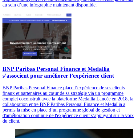
au sein d’une infographie maintenant disponible.
BNP Paribas Personal Finance et Medallia
s’associent pour améliorer l’expérience client
BNP Paribas Personal Finance place l’expérience de ses clients
finaux et partenaires au cœur de sa stratégie via un programme
complet coconstruit avec la plateforme Medallia Lancée en 2018, la
collaboration entre BNP Paribas Personal Finance et Medallia a
permis la mise en place d’un programme global de gestion et
d'amélioration continue de l'expérience client s’appuyant sur la voix
du client.