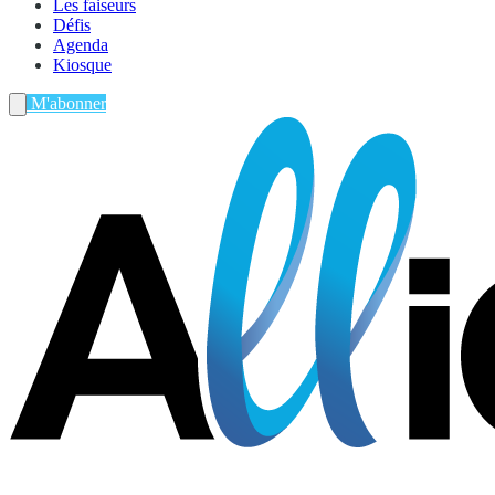
Les faiseurs
Défis
Agenda
Kiosque
M'abonner