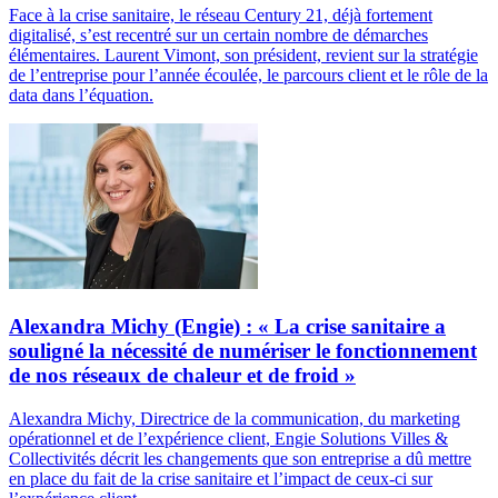
Face à la crise sanitaire, le réseau Century 21, déjà fortement
digitalisé, s’est recentré sur un certain nombre de démarches
élémentaires. Laurent Vimont, son président, revient sur la stratégie
de l’entreprise pour l’année écoulée, le parcours client et le rôle de la
data dans l’équation.
Alexandra Michy (Engie) : « La crise sanitaire a
souligné la nécessité de numériser le fonctionnement
de nos réseaux de chaleur et de froid »
Alexandra Michy, Directrice de la communication, du marketing
opérationnel et de l’expérience client, Engie Solutions Villes &
Collectivités décrit les changements que son entreprise a dû mettre
en place du fait de la crise sanitaire et l’impact de ceux-ci sur