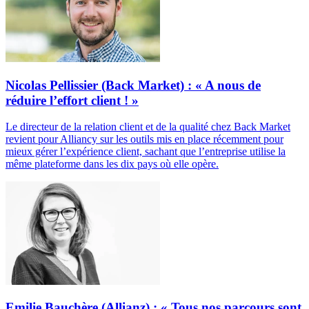
Nicolas Pellissier (Back Market) : « A nous de
réduire l’effort client ! »
Le directeur de la relation client et de la qualité chez Back Market
revient pour Alliancy sur les outils mis en place récemment pour
mieux gérer l’expérience client, sachant que l’entreprise utilise la
même plateforme dans les dix pays où elle opère.
Emilie Bauchère (Allianz) : « Tous nos parcours sont