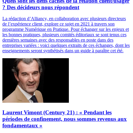
Quels sont les défis cachés de la relation client/usager
? Des décideurs nous répondent
La rédaction d’Alliancy, en collaboration avec plusieurs directeurs
de l’expérience client, explore ce sujet en 2021 à travers son
programme Numérique en Pratique. Pour échanger sur les enjeux et
les bonnes pratiques, plusieurs comités éditoriaux se sont tenus ces
dernières semaines avec des responsables en poste dans des
entreprises variées : voici quelques extraits de ces échanges, dont les
enseignements seront synthétisés dans un guide à paraître cet été.
Laurent Vimont (Century 21) : « Pendant les
périodes de confinement, nous sommes revenus aux
fondamentaux »