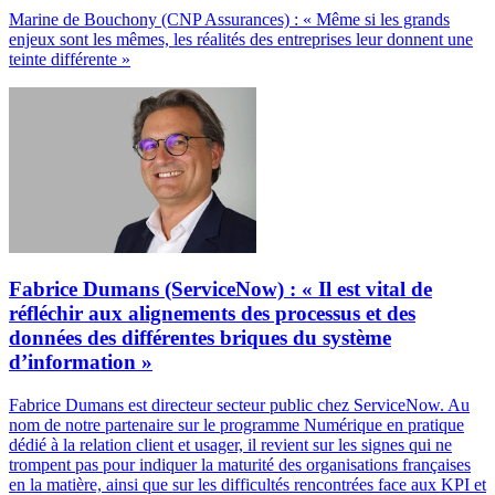
Marine de Bouchony (CNP Assurances) : « Même si les grands
enjeux sont les mêmes, les réalités des entreprises leur donnent une
teinte différente »
Fabrice Dumans (ServiceNow) : « Il est vital de
réfléchir aux alignements des processus et des
données des différentes briques du système
d’information »
Fabrice Dumans est directeur secteur public chez ServiceNow. Au
nom de notre partenaire sur le programme Numérique en pratique
dédié à la relation client et usager, il revient sur les signes qui ne
trompent pas pour indiquer la maturité des organisations françaises
en la matière, ainsi que sur les difficultés rencontrées face aux KPI et