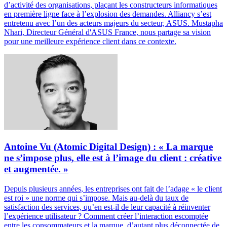
d’activité des organisations, plaçant les constructeurs informatiques
en première ligne face à l’explosion des demandes. Alliancy s’est
entretenu avec l’un des acteurs majeurs du secteur, ASUS. Mustapha
Nhari, Directeur Général d'ASUS France, nous partage sa vision
pour une meilleure expérience client dans ce contexte.
Antoine Vu (Atomic Digital Design) : « La marque
ne s’impose plus, elle est à l’image du client : créative
et augmentée. »
Depuis plusieurs années, les entreprises ont fait de l’adage « le client
est roi » une norme qui s’impose. Mais au-delà du taux de
satisfaction des services, qu’en est-il de leur capacité à réinventer
l’expérience utilisateur ? Comment créer l’interaction escomptée
entre les consommateurs et la marque, d’autant plus déconnectée de