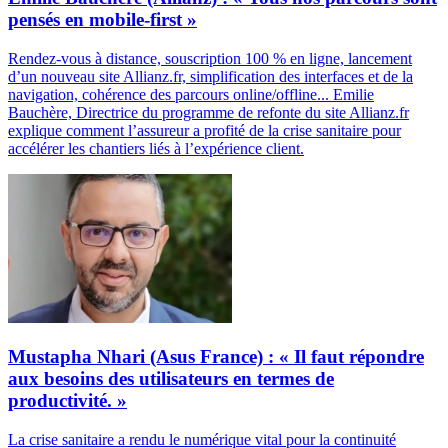
pensés en mobile-first »
Rendez-vous à distance, souscription 100 % en ligne, lancement
d’un nouveau site Allianz.fr, simplification des interfaces et de la
navigation, cohérence des parcours online/offline... Emilie
Bauchère, Directrice du programme de refonte du site Allianz.fr
explique comment l’assureur a profité de la crise sanitaire pour
accélérer les chantiers liés à l’expérience client.
Mustapha Nhari (Asus France) : « Il faut répondre
aux besoins des utilisateurs en termes de
productivité. »
La crise sanitaire a rendu le numérique vital pour la continuité