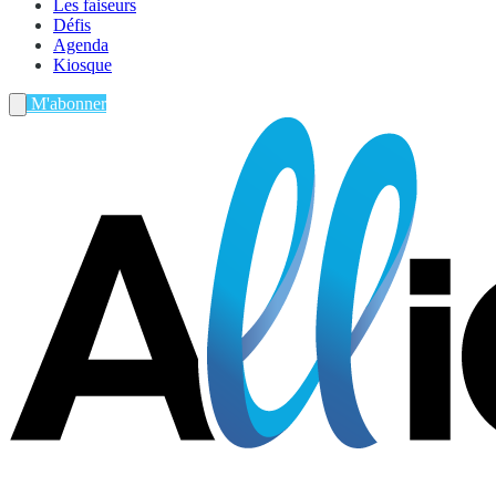
Les faiseurs
Défis
Agenda
Kiosque
M'abonner