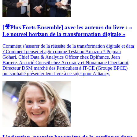
[🎥Plus Forts Ensemble] avec les auteurs du livre : «
Le nouvel horizon de la transformation digitale »
Comment s’assurer de la réussite de la transformation digitale et data
? Comment penser et agir comme Tesla ou Amazon ? Pejman
Gohari, Chief Data & Analytics Officer chez Bpifrance, Jean
Barrere, Associé Conseil chez Accuracy et Nouamane Cherkaoui,
Directeur DSM marché des Particuliers à IT-CE (Groupe BPCE)
ont souhaité présenter leur livre à ce sujet pour Alliancy.