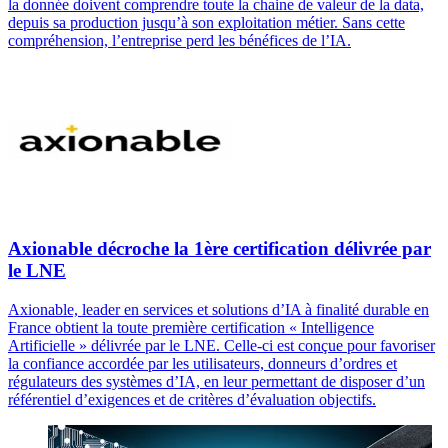
la donnée doivent comprendre toute la chaine de valeur de la data,
depuis sa production jusqu’à son exploitation métier. Sans cette
compréhension, l’entreprise perd les bénéfices de l’IA.
Axionable décroche la 1ère certification délivrée par
le LNE
Axionable, leader en services et solutions d’IA à finalité durable en
France obtient la toute première certification « Intelligence
Artificielle » délivrée par le LNE. Celle-ci est conçue pour favoriser
la confiance accordée par les utilisateurs, donneurs d’ordres et
régulateurs des systèmes d’IA, en leur permettant de disposer d’un
référentiel d’exigences et de critères d’évaluation objectifs.