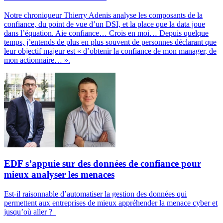
Notre chroniqueur Thierry Adenis analyse les composants de la
confiance, du point de vue d’un DSI, et la place que la data joue
dans l’équation. Aie confiance… Crois en moi… Depuis quelque
temps, j’entends de plus en plus souvent de personnes déclarant que
leur objectif majeur est « d’obtenir la confiance de mon manager, de
mon actionnaire… ».
EDF s’appuie sur des données de confiance pour
mieux analyser les menaces
Est-il raisonnable d’automatiser la gestion des données qui
permettent aux entreprises de mieux appréhender la menace cyber et
jusqu’où aller ?