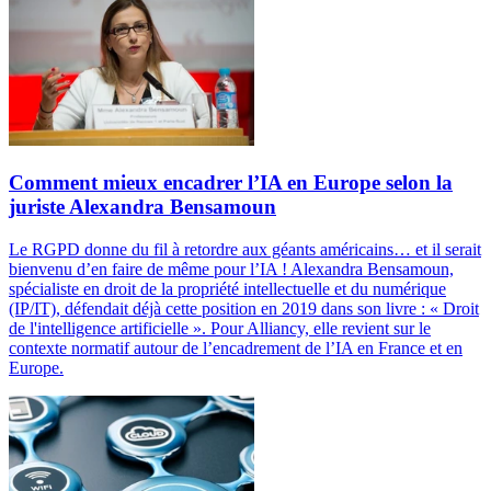
Comment mieux encadrer l’IA en Europe selon la
juriste Alexandra Bensamoun
Le RGPD donne du fil à retordre aux géants américains… et il serait
bienvenu d’en faire de même pour l’IA ! Alexandra Bensamoun,
spécialiste en droit de la propriété intellectuelle et du numérique
(IP/IT), défendait déjà cette position en 2019 dans son livre : « Droit
de l'intelligence artificielle ». Pour Alliancy, elle revient sur le
contexte normatif autour de l’encadrement de l’IA en France et en
Europe.