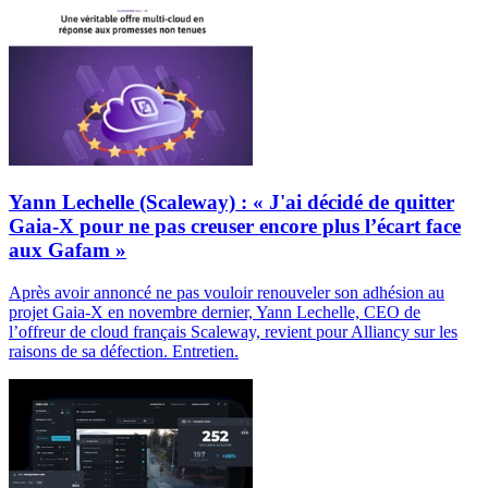
Yann Lechelle (Scaleway) : « J'ai décidé de quitter
Gaia-X pour ne pas creuser encore plus l’écart face
aux Gafam »
Après avoir annoncé ne pas vouloir renouveler son adhésion au
projet Gaia-X en novembre dernier, Yann Lechelle, CEO de
l’offreur de cloud français Scaleway, revient pour Alliancy sur les
raisons de sa défection. Entretien.