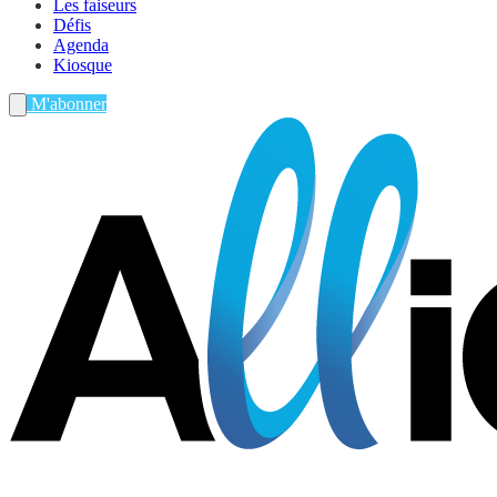
Les faiseurs
Défis
Agenda
Kiosque
M'abonner