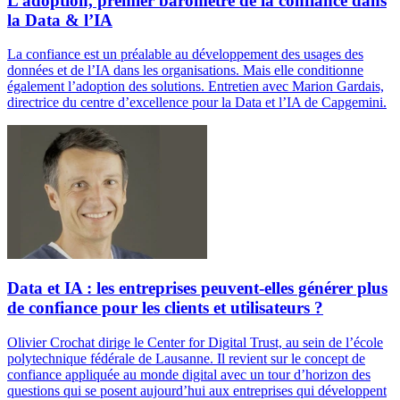
L’adoption, premier baromètre de la confiance dans
la Data & l’IA
La confiance est un préalable au développement des usages des
données et de l’IA dans les organisations. Mais elle conditionne
également l’adoption des solutions. Entretien avec Marion Gardais,
directrice du centre d’excellence pour la Data et l’IA de Capgemini.
Data et IA : les entreprises peuvent-elles générer plus
de confiance pour les clients et utilisateurs ?
Olivier Crochat dirige le Center for Digital Trust, au sein de l’école
polytechnique fédérale de Lausanne. Il revient sur le concept de
confiance appliquée au monde digital avec un tour d’horizon des
questions qui se posent aujourd’hui aux entreprises qui développent