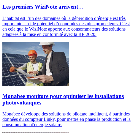
Les premiers WiziNote arrivent…
L’habitat est l’un des domaines où la déperdition d’énergie est très
importante… et le potentiel d’économies des plus prometteurs. C’est
en cela que le WiziNote apporte aux consommateurs des solutions
adaptées à la mise en conformité avec la RE 2020.
Monabee monitore pour optimiser les installations
photovoltaïques
Monabee développe des solutions de pilotage intelligent, à partir des
données du compteur Linky, pour mettre en phase la production et la
consommation d'énergie solaire.