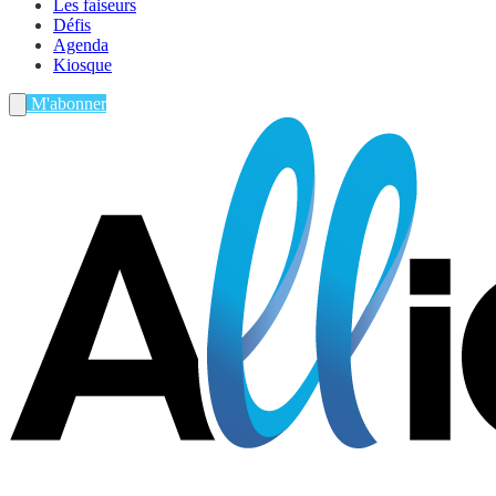
Les faiseurs
Défis
Agenda
Kiosque
M'abonner