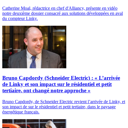
Catherine Moal, rédactrice en chef d'Alliancy, présente en vidéo
notre deuxième dossier consacré aux solutions développées en aval
du compteur Linky.
Bruno Capdordy (Schneider Electric) : « L’arrivée
de Linky et son impact sur le résidentiel et petit
tertiaire, ont changé notre approche »
Bruno Capdordy, de Schneider Electric revient l’arrivée de Linky, et
son impact de sur le résidentiel et petit tertiaire, dans le paysage
énergétique français.