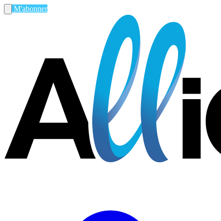
M'abonner