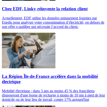
Chez EDF, Linky réinvente la relation client
Actuellement, EDF utilise les données uniquement fournies par
Enedis pour analyser votre consommation d’électricité, en dehors de
son offre e.quilibre qui nécessite l’accord du client.
La Région Île-de-France accélère dans la mobilité
électrique
Mobilité électrique : dans 3 ans au moins 45 % des franciliens
disposeront d'une borne de recharge à moins de 10 mn à pied de leur
domicile ou de leur lieu de travail, contre 17% aujourd'hui