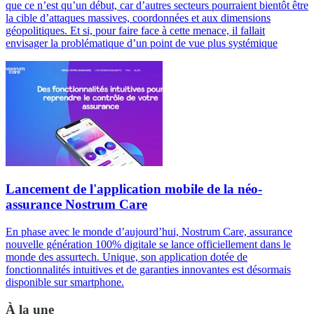
que ce n’est qu’un début, car d’autres secteurs pourraient bientôt être
la cible d’attaques massives, coordonnées et aux dimensions
géopolitiques. Et si, pour faire face à cette menace, il fallait
envisager la problématique d’un point de vue plus systémique
Lancement de l'application mobile de la néo-
assurance Nostrum Care
En phase avec le monde d’aujourd’hui, Nostrum Care, assurance
nouvelle génération 100% digitale se lance officiellement dans le
monde des assurtech. Unique, son application dotée de
fonctionnalités intuitives et de garanties innovantes est désormais
disponible sur smartphone.
À la une