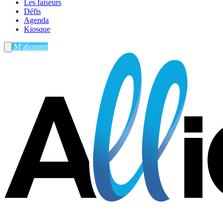
Les faiseurs
Défis
Agenda
Kiosque
M'abonner