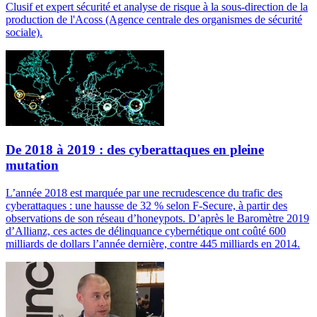
Clusif et expert sécurité et analyse de risque à la sous-direction de la
production de l'Acoss (Agence centrale des organismes de sécurité
sociale).
De 2018 à 2019 : des cyberattaques en pleine
mutation
L’année 2018 est marquée par une recrudescence du trafic des
cyberattaques : une hausse de 32 % selon F-Secure, à partir des
observations de son réseau d’honeypots. D’après le Baromètre 2019
d’Allianz, ces actes de délinquance cybernétique ont coûté 600
milliards de dollars l’année dernière, contre 445 milliards en 2014.