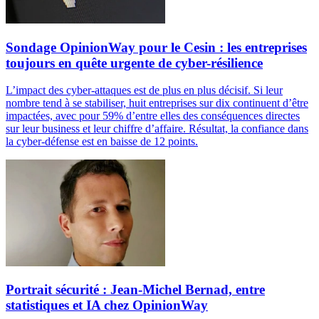
Sondage OpinionWay pour le Cesin : les entreprises
toujours en quête urgente de cyber-résilience
L’impact des cyber-attaques est de plus en plus décisif. Si leur
nombre tend à se stabiliser, huit entreprises sur dix continuent d’être
impactées, avec pour 59% d’entre elles des conséquences directes
sur leur business et leur chiffre d’affaire. Résultat, la confiance dans
la cyber-défense est en baisse de 12 points.
Portrait sécurité : Jean-Michel Bernad, entre
statistiques et IA chez OpinionWay