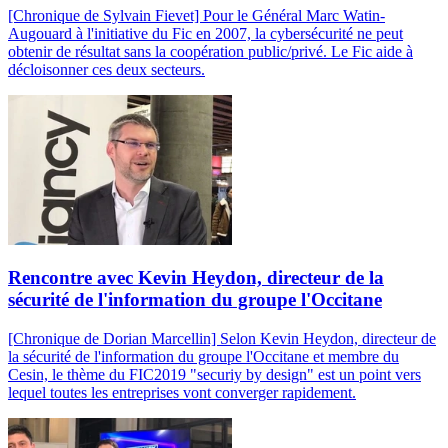
[Chronique de Sylvain Fievet] Pour le Général Marc Watin-
Augouard à l'initiative du Fic en 2007, la cybersécurité ne peut
obtenir de résultat sans la coopération public/privé. Le Fic aide à
décloisonner ces deux secteurs.
Rencontre avec Kevin Heydon, directeur de la
sécurité de l'information du groupe l'Occitane
[Chronique de Dorian Marcellin] Selon Kevin Heydon, directeur de
la sécurité de l'information du groupe l'Occitane et membre du
Cesin, le thème du FIC2019 "securiy by design" est un point vers
lequel toutes les entreprises vont converger rapidement.