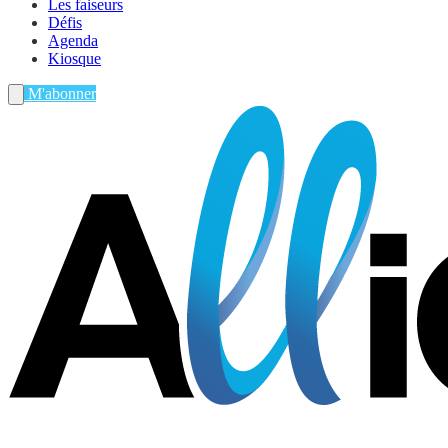
Les faiseurs
Défis
Agenda
Kiosque
M'abonner