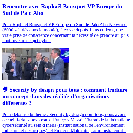
Rencontre avec Raphaël Bousquet VP Europe du
Sud de Palo Alto
Pour Raphaël Bousquet VP Europe du Sud de Palo Alto Networks
(6000 salariés dans le monde), il existe depuis 1 ans et demi, une
vraie prise de conscience concernant la nécessité de prendre au plus
haut niveau le sujet cyber.
🎥 Security by design pour tous : comment traduire
un concept dans des réalités d’organisations
différentes ?
Pour débattre du thème : Security by design pour tous, nous avons
accueillis dans nos locaux François Massé, Chargé de la thématique
cybersécurité au sein d'Ineris (Institut national de l'environnement
industriel et des risques) et Frédéric Malmartel, administrateur du