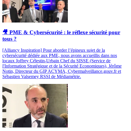
🎥 PME & Cybersécurité : le réflexe sécurité pour
tous ?
[Alliancy Inspiration] Pour aborder l’épineux sujet de la
cybersécurité dédiée aux PME, nous avons accueillis dans nos
locaux Joffrey Célestin-Urbain Chef du SISSE (Service de
l'Information Stratégique et de la Sécurité Economiques), Jérôme
Notin, Directeur du GIP ACYMA, Cybermalveillance.gouv.fr et
Sébastien Valsemey RSSI de Médiamétrie.