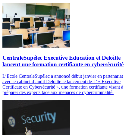
CentraleSupélec Executive Education et Deloitte
lancent une formation certifiante en cybersécurité
L’Ecole CentraleSupélec a annoncé début janvier en partenariat
avec le cabinet d’audit Deloitte le lancement de l’ « Executive
Certificate en Cybersécurité », une formation certifiante visant à
préparer des experts face aux menaces de cybercriminalité.