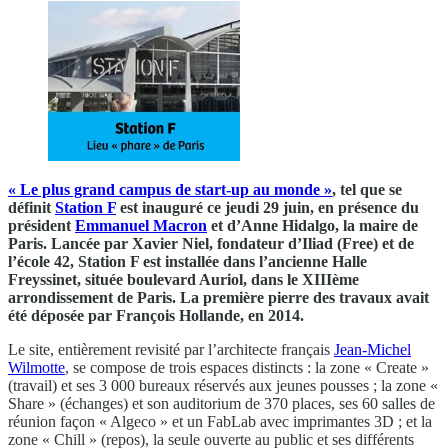
« Le plus grand campus de start-up au monde »
, tel que se
définit
Station F
est inauguré ce jeudi 29 juin, en présence du
président
Emmanuel Macron
et d’Anne Hidalgo, la maire de
Paris. Lancée par Xavier Niel, fondateur d’Iliad (Free) et de
l’école 42, Station F est installée dans l’ancienne Halle
Freyssinet, située boulevard Auriol, dans le XIIIème
arrondissement de Paris. La première pierre des travaux avait
été déposée par François Hollande, en 2014.
Le site, entièrement revisité par l’architecte français
Jean-Michel
Wilmotte
, se compose de trois espaces distincts : la zone « Create »
(travail) et ses 3 000 bureaux réservés aux jeunes pousses ; la zone «
Share » (échanges) et son auditorium de 370 places, ses 60 salles de
réunion façon « Algeco » et un FabLab avec imprimantes 3D ; et la
zone « Chill » (repos), la seule ouverte au public et ses différents