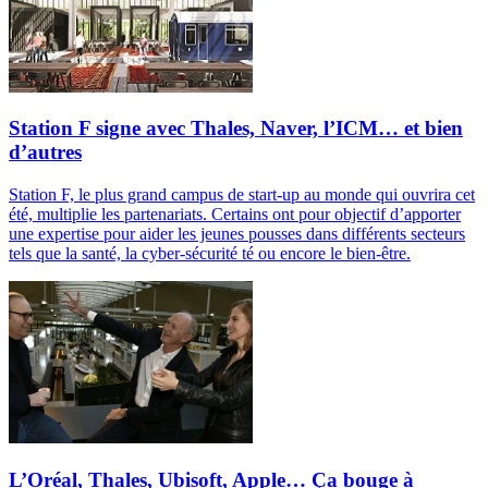
Station F signe avec Thales, Naver, l’ICM… et bien
d’autres
Station F, le plus grand campus de start-up au monde qui ouvrira cet
été, multiplie les partenariats. Certains ont pour objectif d’apporter
une expertise pour aider les jeunes pousses dans différents secteurs
tels que la santé, la cyber-sécurité té ou encore le bien-être.
L’Oréal, Thales, Ubisoft, Apple… Ça bouge à