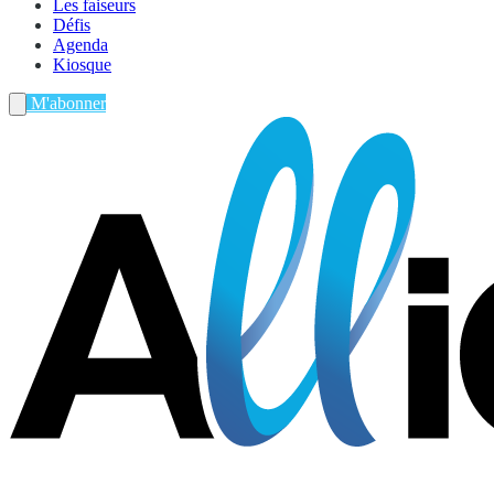
Les faiseurs
Défis
Agenda
Kiosque
M'abonner