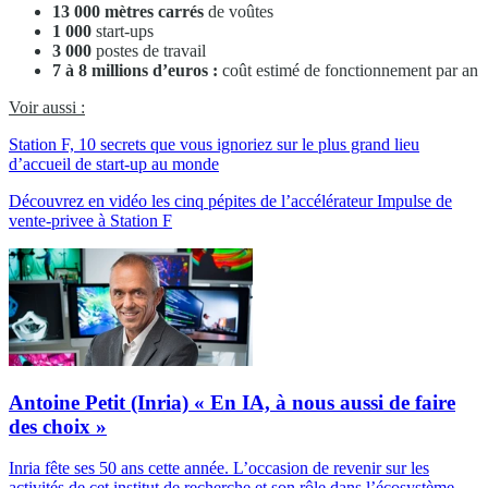
13 000 mètres carrés
de voûtes
1 000
start-ups
3 000
postes de travail
7 à 8 millions d’euros :
coût estimé de fonctionnement par an
Voir aussi :
Station F, 10 secrets que vous ignoriez sur le plus grand lieu
d’accueil de start-up au monde
Découvrez en vidéo les cinq pépites de l’accélérateur Impulse de
vente-privee à Station F
Antoine Petit (Inria) « En IA, à nous aussi de faire
des choix »
Inria fête ses 50 ans cette année. L’occasion de revenir sur les
activités de cet institut de recherche et son rôle dans l’écosystème