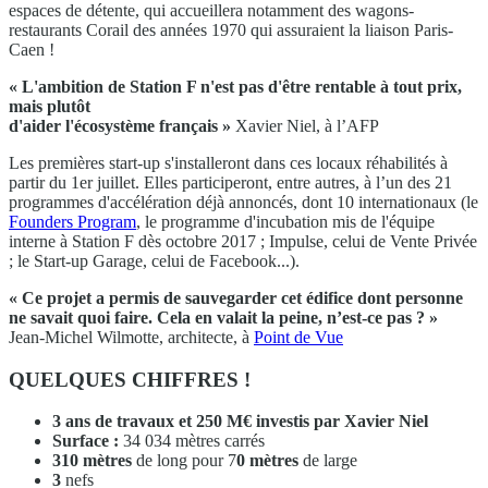
espaces de détente, qui accueillera notamment des wagons-
restaurants Corail des années 1970 qui assuraient la liaison Paris-
Caen !
« L'ambition de Station F n'est pas d'être rentable à tout prix,
mais plutôt
d'aider l'écosystème français »
Xavier Niel, à l’AFP
Les premières start-up s'installeront dans ces locaux réhabilités à
partir du 1er juillet. Elles participeront, entre autres, à l’un des 21
programmes d'accélération déjà annoncés, dont 10 internationaux (le
Founders Program
, le programme d'incubation mis de l'équipe
interne à Station F dès octobre 2017 ; Impulse, celui de Vente Privée
; le Start-up Garage, celui de Facebook...).
« Ce projet a permis de sauvegarder cet édifice dont personne
ne savait quoi faire. Cela en valait la peine, n’est-ce pas ? »
Jean-Michel Wilmotte, architecte, à
Point de Vue
QUELQUES CHIFFRES !
3 ans
de travaux et 250 M€ investis par Xavier Niel
Surface :
34 034 mètres carrés
310 mètres
de long pour 7
0 mètres
de large
3
nefs