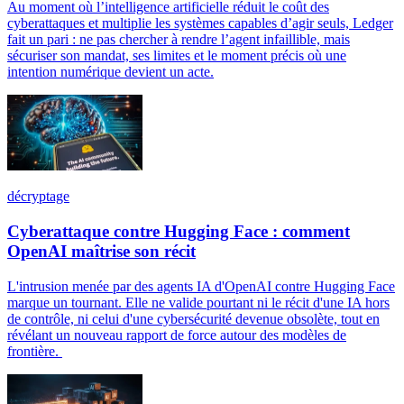
Au moment où l’intelligence artificielle réduit le coût des
cyberattaques et multiplie les systèmes capables d’agir seuls, Ledger
fait un pari : ne pas chercher à rendre l’agent infaillible, mais
sécuriser son mandat, ses limites et le moment précis où une
intention numérique devient un acte.
décryptage
Cyberattaque contre Hugging Face : comment
OpenAI maîtrise son récit
L'intrusion menée par des agents IA d'OpenAI contre Hugging Face
marque un tournant. Elle ne valide pourtant ni le récit d'une IA hors
de contrôle, ni celui d'une cybersécurité devenue obsolète, tout en
révélant un nouveau rapport de force autour des modèles de
frontière.