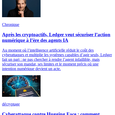
Chronique
Après les cryptoactifs, Ledger veut sécuriser l’action
numérique à l’ère des agents IA
Au moment où l’intelligence artificielle réduit le coût des
cyberattaques et multiplie les systèmes capables d’agir seuls, Ledger
fait un pari : ne pas chercher à rendre l’agent infaillible, mais
sécuriser son mandat, ses limites et le moment précis où une
intention numérique devient un acte.
décryptage
Cyberattaque contre Hugging Face : comment