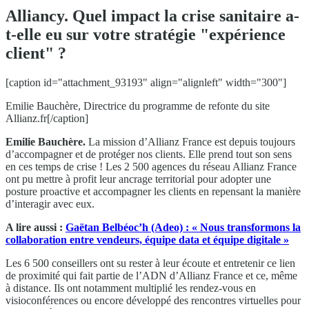
Alliancy. Quel impact la crise sanitaire a-
t-elle eu sur votre stratégie "expérience
client" ?
[caption id="attachment_93193" align="alignleft" width="300"]
Emilie Bauchère, Directrice du programme de refonte du site
Allianz.fr[/caption]
Emilie Bauchère.
La mission d’Allianz France est depuis toujours
d’accompagner et de protéger nos clients. Elle prend tout son sens
en ces temps de crise ! Les 2 500 agences du réseau Allianz France
ont pu mettre à profit leur ancrage territorial pour adopter une
posture proactive et accompagner les clients en repensant la manière
d’interagir avec eux.
A lire aussi :
Gaëtan Belbéoc’h (Adeo) : « Nous transformons la
collaboration entre vendeurs, équipe data et équipe digitale »
Les 6 500 conseillers ont su rester à leur écoute et entretenir ce lien
de proximité qui fait partie de l’ADN d’Allianz France et ce, même
à distance. Ils ont notamment multiplié les rendez-vous en
visioconférences ou encore développé des rencontres virtuelles pour