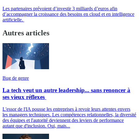
Les partenaires prévoient d’investir 3 milliards d’euros afin
d’accompagner la croissance des besoins en cloud et en intelligence
artificielle.
Autres articles
Bug de genre
La tech veut un autre leadership... sans renoncer à
ses vieux réflexes
L'essor de l'IA pousse les entreprises à revoir leurs attentes envers
les managers techniques. Les compétences relationnelles, la diversité
des équipes et l'autorité deviennent des leviers de performance
autant que d'inclusion. Oui, mais...