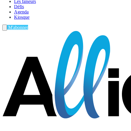
Les faiseurs
Défis
Agenda
Kiosque
M'abonner