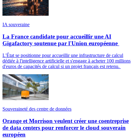
IA souveraine
La France candidate pour accueillir une AI
Gigafactory soutenue par l'Union européenne
L'État se positionne pour accueillir une infrastructure de calcul
dédiée à l'intelligence artificielle et s'engage à acheter 100 millions
d'euros de capacités de calcul si un projet français est retenu.
Souveraineté des centre de données
Orange et Morrison veulent créer une coentreprise
de data centers pour renforcer le cloud souverain
européen