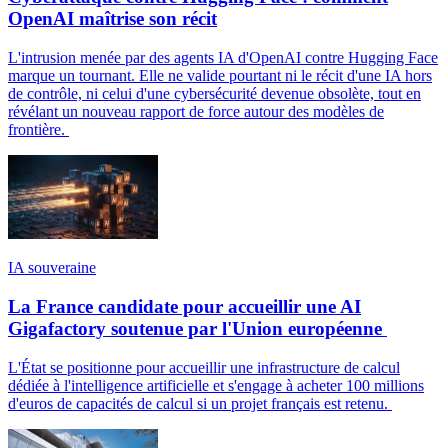
OpenAI maîtrise son récit
L'intrusion menée par des agents IA d'OpenAI contre Hugging Face
marque un tournant. Elle ne valide pourtant ni le récit d'une IA hors
de contrôle, ni celui d'une cybersécurité devenue obsolète, tout en
révélant un nouveau rapport de force autour des modèles de
frontière.
IA souveraine
La France candidate pour accueillir une AI
Gigafactory soutenue par l'Union européenne
L'État se positionne pour accueillir une infrastructure de calcul
dédiée à l'intelligence artificielle et s'engage à acheter 100 millions
d'euros de capacités de calcul si un projet français est retenu.