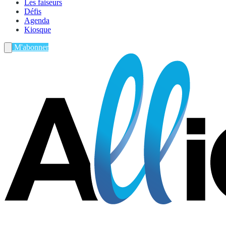
Les faiseurs
Défis
Agenda
Kiosque
M'abonner