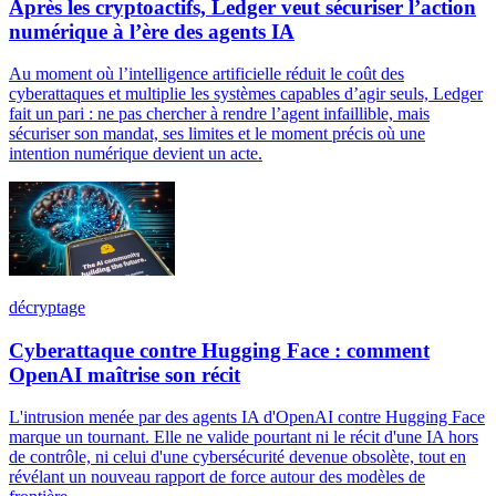
Après les cryptoactifs, Ledger veut sécuriser l’action
numérique à l’ère des agents IA
Au moment où l’intelligence artificielle réduit le coût des
cyberattaques et multiplie les systèmes capables d’agir seuls, Ledger
fait un pari : ne pas chercher à rendre l’agent infaillible, mais
sécuriser son mandat, ses limites et le moment précis où une
intention numérique devient un acte.
décryptage
Cyberattaque contre Hugging Face : comment
OpenAI maîtrise son récit
L'intrusion menée par des agents IA d'OpenAI contre Hugging Face
marque un tournant. Elle ne valide pourtant ni le récit d'une IA hors
de contrôle, ni celui d'une cybersécurité devenue obsolète, tout en
révélant un nouveau rapport de force autour des modèles de