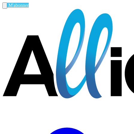
M'abonner