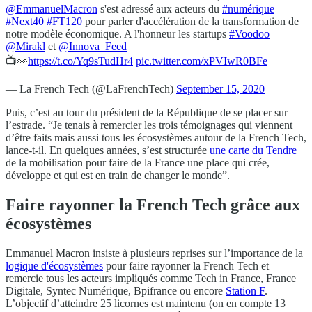
@EmmanuelMacron
s'est adressé aux acteurs du
#numérique
#Next40
#FT120
pour parler d'accélération de la transformation de
notre modèle économique. A l'honneur les startups
#Voodoo
@Mirakl
et
@Innova_Feed
📺👀
https://t.co/Yq9sTudHr4
pic.twitter.com/xPVIwR0BFe
— La French Tech (@LaFrenchTech)
September 15, 2020
Puis, c’est au tour du président de la République de se placer sur
l’estrade. “Je tenais à remercier les trois témoignages qui viennent
d’être faits mais aussi tous les écosystèmes autour de la French Tech,
lance-t-il. En quelques années, s’est structurée
une carte du Tendre
de la mobilisation pour faire de la France une place qui crée,
développe et qui est en train de changer le monde”.
Faire rayonner la French Tech grâce aux
écosystèmes
Emmanuel Macron insiste à plusieurs reprises sur l’importance de la
logique d'écosystèmes
pour faire rayonner la French Tech et
remercie tous les acteurs impliqués comme Tech in France, France
Digitale, Syntec Numérique, Bpifrance ou encore
Station F
.
L’objectif d’atteindre 25 licornes est maintenu (on en compte 13