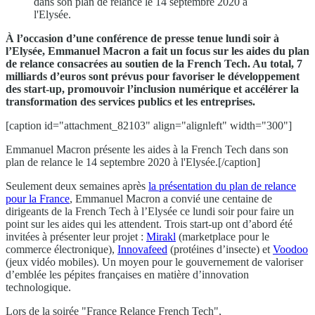
dans son plan de relance le 14 septembre 2020 à
l'Elysée.
À l’occasion d’une conférence de presse tenue lundi soir à
l’Elysée, Emmanuel Macron a fait un focus sur les aides du plan
de relance consacrées au soutien de la French Tech. Au total, 7
milliards d’euros sont prévus pour favoriser le développement
des start-up, promouvoir l’inclusion numérique et accélérer la
transformation des services publics et les entreprises.
[caption id="attachment_82103" align="alignleft" width="300"]
Emmanuel Macron présente les aides à la French Tech dans son
plan de relance le 14 septembre 2020 à l'Elysée.[/caption]
Seulement deux semaines après
la présentation du plan de relance
pour la France
, Emmanuel Macron a convié une centaine de
dirigeants de la French Tech à l’Elysée ce lundi soir pour faire un
point sur les aides qui les attendent. Trois start-up ont d’abord été
invitées à présenter leur projet :
Mirakl
(marketplace pour le
commerce électronique),
Innovafeed
(protéines d’insecte) et
Voodoo
(jeux vidéo mobiles). Un moyen pour le gouvernement de valoriser
d’emblée les pépites françaises en matière d’innovation
technologique.
Lors de la soirée "France Relance French Tech",