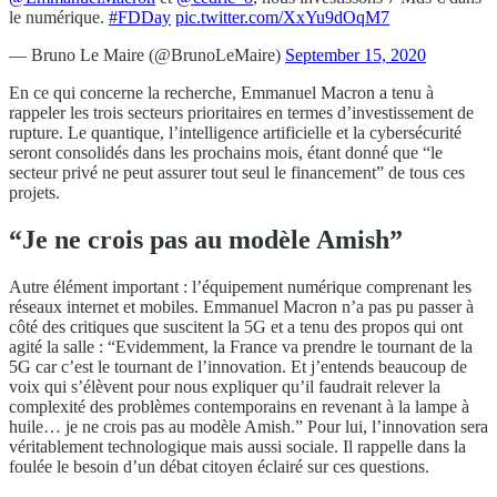
le numérique.
#FDDay
pic.twitter.com/XxYu9dOqM7
— Bruno Le Maire (@BrunoLeMaire)
September 15, 2020
En ce qui concerne la recherche, Emmanuel Macron a tenu à
rappeler les trois secteurs prioritaires en termes d’investissement de
rupture. Le quantique, l’intelligence artificielle et la cybersécurité
seront consolidés dans les prochains mois, étant donné que “le
secteur privé ne peut assurer tout seul le financement” de tous ces
projets.
“Je ne crois pas au modèle Amish”
Autre élément important : l’équipement numérique comprenant les
réseaux internet et mobiles. Emmanuel Macron n’a pas pu passer à
côté des critiques que suscitent la 5G et a tenu des propos qui ont
agité la salle : “Evidemment, la France va prendre le tournant de la
5G car c’est le tournant de l’innovation. Et j’entends beaucoup de
voix qui s’élèvent pour nous expliquer qu’il faudrait relever la
complexité des problèmes contemporains en revenant à la lampe à
huile… je ne crois pas au modèle Amish.” Pour lui, l’innovation sera
véritablement technologique mais aussi sociale. Il rappelle dans la
foulée le besoin d’un débat citoyen éclairé sur ces questions.