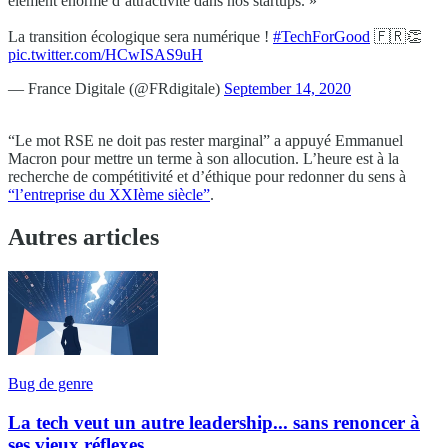
élément énorme d’attractivité dans nos startups. »
La transition écologique sera numérique !
#TechForGood
🇫🇷👏
pic.twitter.com/HCwISAS9uH
— France Digitale (@FRdigitale)
September 14, 2020
“Le mot RSE ne doit pas rester marginal” a appuyé Emmanuel
Macron pour mettre un terme à son allocution. L’heure est à la
recherche de compétitivité et d’éthique pour redonner du sens à
“l’entreprise du XXIème siècle”
.
Autres articles
Bug de genre
La tech veut un autre leadership... sans renoncer à
ses vieux réflexes