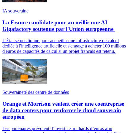
IA souveraine
La France candidate pour accueillir une AI
Gigafactory soutenue par l'Union européenne
L'État se positionne pour accueillir une infrastructure de calcul
dédiée à l'intelligence artificielle et s'engage à acheter 100 millions
d'euros de capacités de calcul si un projet français est retenu.
Souveraineté des centre de données
Orange et Morrison veulent créer une coentreprise
de data centers pour renforcer le cloud souverain
européen
Les partenaires prévoient d’investir 3 milliards d’euros afin