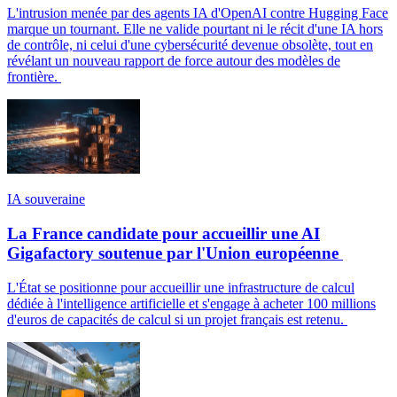
L'intrusion menée par des agents IA d'OpenAI contre Hugging Face
marque un tournant. Elle ne valide pourtant ni le récit d'une IA hors
de contrôle, ni celui d'une cybersécurité devenue obsolète, tout en
révélant un nouveau rapport de force autour des modèles de
frontière.
IA souveraine
La France candidate pour accueillir une AI
Gigafactory soutenue par l'Union européenne
L'État se positionne pour accueillir une infrastructure de calcul
dédiée à l'intelligence artificielle et s'engage à acheter 100 millions
d'euros de capacités de calcul si un projet français est retenu.