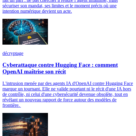
fait un pari : ne pas chercher à rendre l’agent infaillible, mais
sécuriser son mandat, ses limites et le moment précis où une
intention numérique devient un acte.
décryptage
Cyberattaque contre Hugging Face : comment
OpenAI maîtrise son récit
L'intrusion menée par des agents IA d'OpenAI contre Hugging Face
marque un tournant. Elle ne valide pourtant ni le récit d'une IA hors
de contrôle, ni celui d'une cybersécurité devenue obsolète, tout en
révélant un nouveau rapport de force autour des modèles de
frontière.