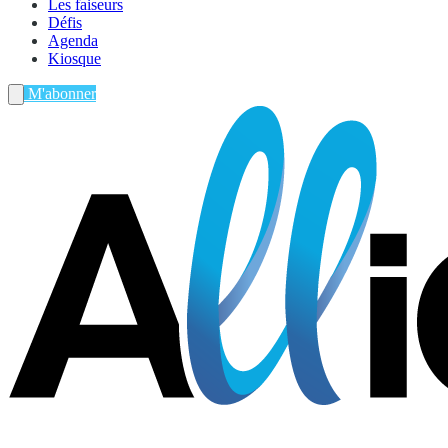
Les faiseurs
Défis
Agenda
Kiosque
M'abonner