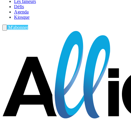
Les faiseurs
Défis
Agenda
Kiosque
M'abonner