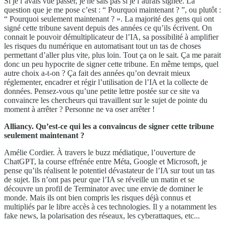
Si je l’avais vue passer, je ne sais pas si je l’aurais signée. La
question que je me pose c’est : “ Pourquoi maintenant ? ”, ou plutôt :
“ Pourquoi seulement maintenant ? ». La majorité des gens qui ont
signé cette tribune savent depuis des années ce qu’ils écrivent. On
connait le pouvoir démultiplicateur de l’IA, sa possibilité à amplifier
les risques du numérique en automatisant tout un tas de choses
permettant d’aller plus vite, plus loin. Tout ça on le sait. Ça me parait
donc un peu hypocrite de signer cette tribune. En même temps, quel
autre choix a-t-on ? Ça fait des années qu’on devrait mieux
réglementer, encadrer et régir l’utilisation de l’IA et la collecte de
données. Pensez-vous qu’une petite lettre postée sur ce site va
convaincre les chercheurs qui travaillent sur le sujet de pointe du
moment à arrêter ? Personne ne va oser arrêter !
Alliancy. Qu’est-ce qui les a convaincus de signer cette tribune
seulement maintenant ?
Amélie Cordier. À travers le buzz médiatique, l’ouverture de
ChatGPT, la course effrénée entre Méta, Google et Microsoft, je
pense qu’ils réalisent le potentiel dévastateur de l’IA sur tout un tas
de sujet. Ils n’ont pas peur que l’IA se réveille un matin et se
découvre un profil de Terminator avec une envie de dominer le
monde. Mais ils ont bien compris les risques déjà connus et
multipliés par le libre accès à ces technologies. Il y a notamment les
fake news, la polarisation des réseaux, les cyberattaques, etc...