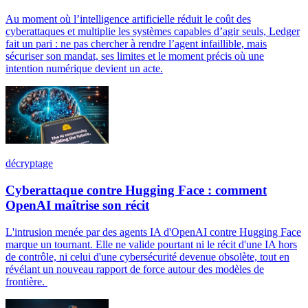
Au moment où l’intelligence artificielle réduit le coût des
cyberattaques et multiplie les systèmes capables d’agir seuls, Ledger
fait un pari : ne pas chercher à rendre l’agent infaillible, mais
sécuriser son mandat, ses limites et le moment précis où une
intention numérique devient un acte.
décryptage
Cyberattaque contre Hugging Face : comment
OpenAI maîtrise son récit
L'intrusion menée par des agents IA d'OpenAI contre Hugging Face
marque un tournant. Elle ne valide pourtant ni le récit d'une IA hors
de contrôle, ni celui d'une cybersécurité devenue obsolète, tout en
révélant un nouveau rapport de force autour des modèles de
frontière.