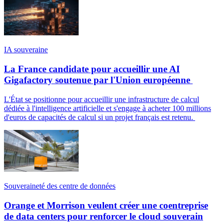
IA souveraine
La France candidate pour accueillir une AI
Gigafactory soutenue par l'Union européenne
L'État se positionne pour accueillir une infrastructure de calcul
dédiée à l'intelligence artificielle et s'engage à acheter 100 millions
d'euros de capacités de calcul si un projet français est retenu.
Souveraineté des centre de données
Orange et Morrison veulent créer une coentreprise
de data centers pour renforcer le cloud souverain