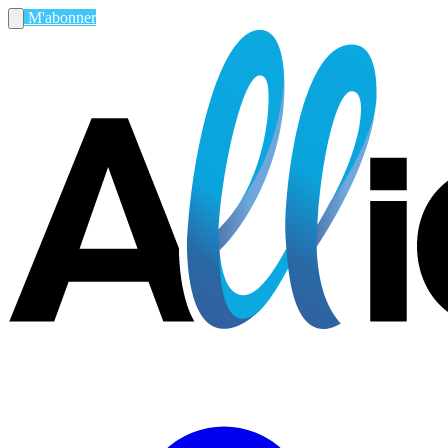
M'abonner