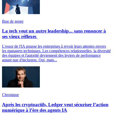
Bug de genre
La tech veut un autre leadership... sans renoncer à
ses vieux réflexes
L'essor de l'IA pousse les entreprises à revoir leurs attentes envers
les managers techniques. Les compétences relationnelles, la diversité
des équipes et l'autorité deviennent des leviers de performance
autant que d'inclusion. Oui, mais...
Chronique
Après les cryptoactifs, Ledger veut sécuriser l’action
numérique à l’ère des agents IA