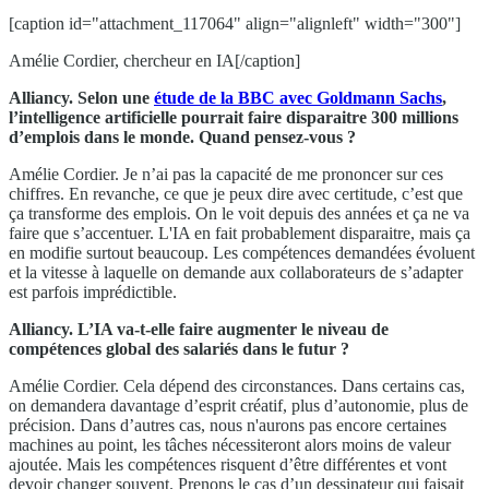
[caption id="attachment_117064" align="alignleft" width="300"]
Amélie Cordier, chercheur en IA[/caption]
Alliancy. Selon une
étude de la BBC avec Goldmann Sachs
,
l’intelligence artificielle pourrait faire disparaitre 300 millions
d’emplois dans le monde. Qu
and pensez-vous ?
Amélie Cordier. Je n’ai pas la capacité de me prononcer sur ces
chiffres. En revanche, ce que je peux dire avec certitude, c’est que
ça transforme des emplois. On le voit depuis des années et ça ne va
faire que s’accentuer. L'IA en fait probablement disparaitre, mais ça
en modifie surtout beaucoup. Les compétences demandées évoluent
et la vitesse à laquelle on demande aux collaborateurs de s’adapter
est parfois imprédictible.
Alliancy. L’IA va-t-elle faire augmenter le niveau de
compétence
s
global des
salariés
dans le futur ?
Amélie Cordier. Cela dépend des circonstances. Dans certains cas,
on demandera davantage d’esprit créatif, plus d’autonomie, plus de
précision. Dans d’autres cas, nous n'aurons pas encore certaines
machines au point, les tâches nécessiteront alors moins de valeur
ajoutée. Mais les compétences risquent d’être différentes et vont
devoir changer souvent. Prenons le cas d’un dessinateur qui faisait