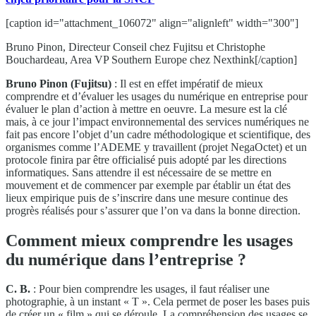
[caption id="attachment_106072" align="alignleft" width="300"]
Bruno Pinon, Directeur Conseil chez Fujitsu et Christophe
Bouchardeau, Area VP Southern Europe chez Nexthink[/caption]
Bruno Pinon (Fujitsu)
: Il est en effet impératif de mieux
comprendre et d’évaluer les usages du numérique en entreprise pour
évaluer le plan d’action à mettre en oeuvre. La mesure est la clé
mais, à ce jour l’impact environnemental des services numériques ne
fait pas encore l’objet d’un cadre méthodologique et scientifique, des
organismes comme l’ADEME y travaillent (projet NegaOctet) et un
protocole finira par être officialisé puis adopté par les directions
informatiques. Sans attendre il est nécessaire de se mettre en
mouvement et de commencer par exemple par établir un état des
lieux empirique puis de s’inscrire dans une mesure continue des
progrès réalisés pour s’assurer que l’on va dans la bonne direction.
Comment mieux comprendre les usages
du numérique dans l’entreprise ?
C. B.
: Pour bien comprendre les usages, il faut réaliser une
photographie, à un instant « T ». Cela permet de poser les bases puis
de créer un « film » qui se déroule. La compréhension des usages se