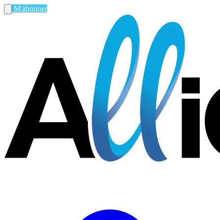
M'abonner