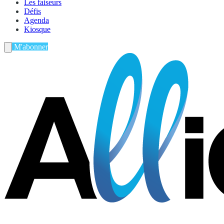
Les faiseurs
Défis
Agenda
Kiosque
M'abonner