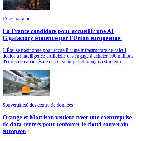
IA souveraine
La France candidate pour accueillir une AI
Gigafactory soutenue par l'Union européenne
L'État se positionne pour accueillir une infrastructure de calcul
dédiée à l'intelligence artificielle et s'engage à acheter 100 millions
d'euros de capacités de calcul si un projet français est retenu.
Souveraineté des centre de données
Orange et Morrison veulent créer une coentreprise
de data centers pour renforcer le cloud souverain
européen