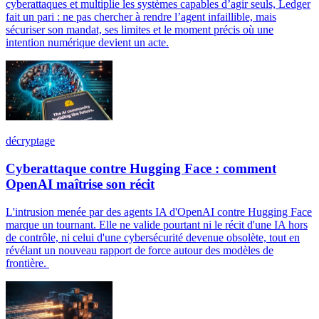
cyberattaques et multiplie les systèmes capables d’agir seuls, Ledger
fait un pari : ne pas chercher à rendre l’agent infaillible, mais
sécuriser son mandat, ses limites et le moment précis où une
intention numérique devient un acte.
décryptage
Cyberattaque contre Hugging Face : comment
OpenAI maîtrise son récit
L'intrusion menée par des agents IA d'OpenAI contre Hugging Face
marque un tournant. Elle ne valide pourtant ni le récit d'une IA hors
de contrôle, ni celui d'une cybersécurité devenue obsolète, tout en
révélant un nouveau rapport de force autour des modèles de
frontière.