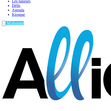
Les faiseurs
Défis
Agenda
Kiosque
M'abonner