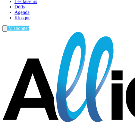
Les faiseurs
Défis
Agenda
Kiosque
M'abonner