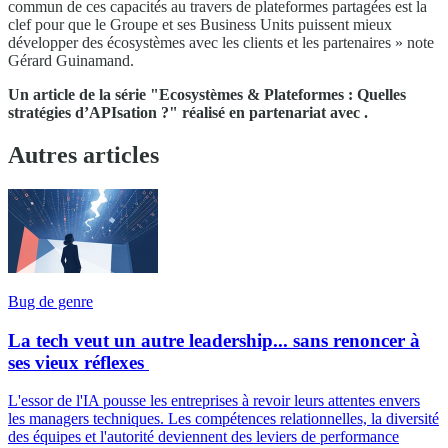
commun de ces capacités au travers de plateformes partagées est la
clef pour que le Groupe et ses Business Units puissent mieux
développer des écosystèmes avec les clients et les partenaires » note
Gérard Guinamand.
Un article de la série "Ecosystèmes & Plateformes : Quelles
stratégies d’APIsation ?" réalisé en partenariat avec
.
Autres articles
Bug de genre
La tech veut un autre leadership... sans renoncer à
ses vieux réflexes
L'essor de l'IA pousse les entreprises à revoir leurs attentes envers
les managers techniques. Les compétences relationnelles, la diversité
des équipes et l'autorité deviennent des leviers de performance