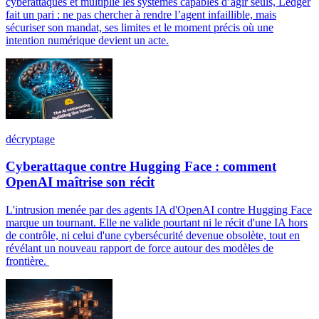
cyberattaques et multiplie les systèmes capables d’agir seuls, Ledger
fait un pari : ne pas chercher à rendre l’agent infaillible, mais
sécuriser son mandat, ses limites et le moment précis où une
intention numérique devient un acte.
décryptage
Cyberattaque contre Hugging Face : comment
OpenAI maîtrise son récit
L'intrusion menée par des agents IA d'OpenAI contre Hugging Face
marque un tournant. Elle ne valide pourtant ni le récit d'une IA hors
de contrôle, ni celui d'une cybersécurité devenue obsolète, tout en
révélant un nouveau rapport de force autour des modèles de
frontière.