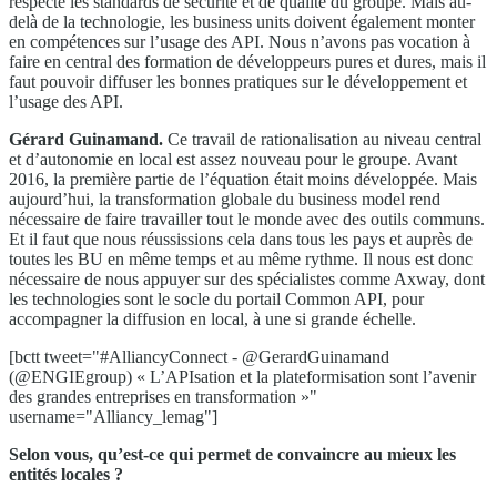
respecte les standards de sécurité et de qualité du groupe. Mais au-
delà de la technologie, les business units doivent également monter
en compétences sur l’usage des API. Nous n’avons pas vocation à
faire en central des formation de développeurs pures et dures, mais il
faut pouvoir diffuser les bonnes pratiques sur le développement et
l’usage des API.
Gérard Guinamand.
Ce travail de rationalisation au niveau central
et d’autonomie en local est assez nouveau pour le groupe. Avant
2016, la première partie de l’équation était moins développée. Mais
aujourd’hui, la transformation globale du business model rend
nécessaire de faire travailler tout le monde avec des outils communs.
Et il faut que nous réussissions cela dans tous les pays et auprès de
toutes les BU en même temps et au même rythme. Il nous est donc
nécessaire de nous appuyer sur des spécialistes comme Axway, dont
les technologies sont le socle du portail Common API, pour
accompagner la diffusion en local, à une si grande échelle.
[bctt tweet="#AlliancyConnect - @GerardGuinamand
(@ENGIEgroup) « L’APIsation et la plateformisation sont l’avenir
des grandes entreprises en transformation »"
username="Alliancy_lemag"]
Selon vous, qu’est-ce qui permet de convaincre au mieux les
entités locales ?