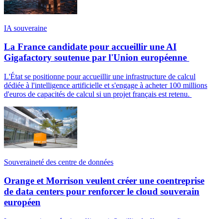
IA souveraine
La France candidate pour accueillir une AI
Gigafactory soutenue par l'Union européenne
L'État se positionne pour accueillir une infrastructure de calcul
dédiée à l'intelligence artificielle et s'engage à acheter 100 millions
d'euros de capacités de calcul si un projet français est retenu.
Souveraineté des centre de données
Orange et Morrison veulent créer une coentreprise
de data centers pour renforcer le cloud souverain
européen