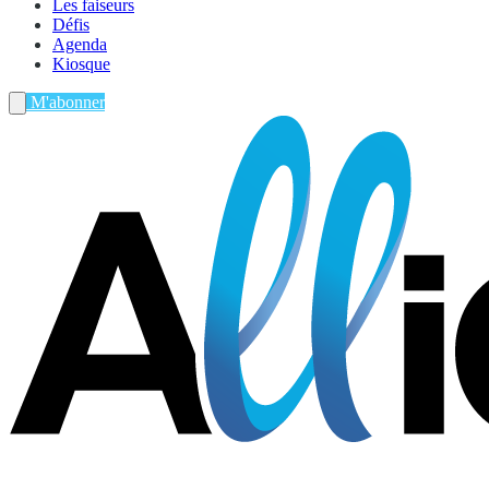
Les faiseurs
Défis
Agenda
Kiosque
M'abonner