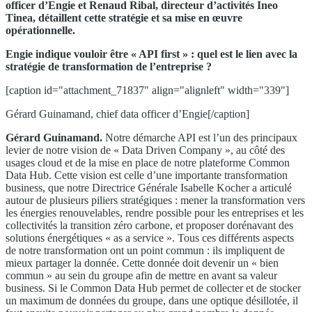
officer d’Engie et Renaud Ribal, directeur d’activités Ineo
Tinea, détaillent cette stratégie et sa mise en œuvre
opérationnelle.
Engie indique vouloir être « API first » : quel est le lien avec la
stratégie de transformation de l’entreprise ?
[caption id="attachment_71837" align="alignleft" width="339"]
Gérard Guinamand, chief data officer d’Engie[/caption]
Gérard Guinamand.
Notre démarche API est l’un des principaux
levier de notre vision de « Data Driven Company », au côté des
usages cloud et de la mise en place de notre plateforme Common
Data Hub. Cette vision est celle d’une importante transformation
business, que notre Directrice Générale Isabelle Kocher a articulé
autour de plusieurs piliers stratégiques : mener la transformation vers
les énergies renouvelables, rendre possible pour les entreprises et les
collectivités la transition zéro carbone, et proposer dorénavant des
solutions énergétiques « as a service ». Tous ces différents aspects
de notre transformation ont un point commun : ils impliquent de
mieux partager la donnée. Cette donnée doit devenir un « bien
commun » au sein du groupe afin de mettre en avant sa valeur
business. Si le Common Data Hub permet de collecter et de stocker
un maximum de données du groupe, dans une optique désillotée, il