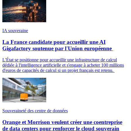
IA souveraine
La France candidate pour accueillir une AI
Gigafactory soutenue par l'Union européenne
L'État se positionne pour accueillir une infrastructure de calcul
dédiée à l'intelligence artificielle et s'engage à acheter 100 millions
d'euros de capacités de calcul si un projet français est retenu.
Souveraineté des centre de données
Orange et Morrison veulent créer une coentreprise
de data centers pour renforcer le cloud souverain