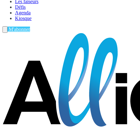
Les faiseurs
Défis
Agenda
Kiosque
M'abonner