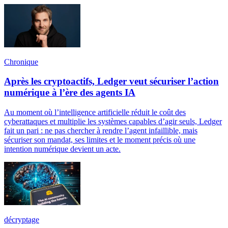
Chronique
Après les cryptoactifs, Ledger veut sécuriser l’action
numérique à l’ère des agents IA
Au moment où l’intelligence artificielle réduit le coût des
cyberattaques et multiplie les systèmes capables d’agir seuls, Ledger
fait un pari : ne pas chercher à rendre l’agent infaillible, mais
sécuriser son mandat, ses limites et le moment précis où une
intention numérique devient un acte.
décryptage