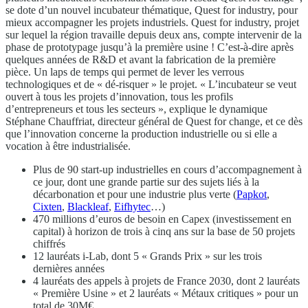
se dote d’un nouvel incubateur thématique, Quest for industry, pour
mieux accompagner les projets industriels. Quest for industry, projet
sur lequel la région travaille depuis deux ans, compte intervenir de la
phase de prototypage jusqu’à la première usine ! C’est-à-dire après
quelques années de R&D et avant la fabrication de la première
pièce. Un laps de temps qui permet de lever les verrous
technologiques et de « dé-risquer » le projet. « L’incubateur se veut
ouvert à tous les projets d’innovation, tous les profils
d’entrepreneurs et tous les secteurs », explique le dynamique
Stéphane Chauffriat, directeur général de Quest for change, et ce dès
que l’innovation concerne la production industrielle ou si elle a
vocation à être industrialisée.
Plus de 90 start-up industrielles en cours d’accompagnement à
ce jour, dont une grande partie sur des sujets liés à la
décarbonation et pour une industrie plus verte (
Papkot
,
Cixten
,
Blackleaf
,
Eifhytec
…)
470 millions d’euros de besoin en Capex (investissement en
capital) à horizon de trois à cinq ans sur la base de 50 projets
chiffrés
12 lauréats i-Lab, dont 5 « Grands Prix » sur les trois
dernières années
4 lauréats des appels à projets de France 2030, dont 2 lauréats
« Première Usine » et 2 lauréats « Métaux critiques » pour un
total de 30M€.