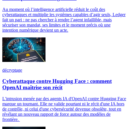
Au moment où l’intelligence artificielle réduit le coût des
cyberattaques et multiplie les systèmes capables d’agir seuls, Ledger
fait un pari : ne pas chercher à rendre l’agent infaillible, mais
sécuriser son mandat, ses limites et le moment précis où une
intention numérique devient un acte.
décryptage
Cyberattaque contre Hugging Face : comment
OpenAI maîtrise son récit
L'intrusion menée par des agents IA d'OpenAI contre Hugging Face
marque un tournant. Elle ne valide pourtant ni le récit d'une IA hors
de contrôle, ni celui d'une cybersécurité devenue obsolète, tout en
révélant un nouveau rapport de force autour des modèles de
frontière.