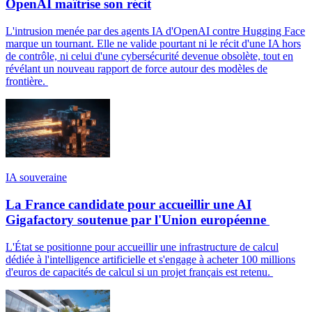
OpenAI maîtrise son récit
L'intrusion menée par des agents IA d'OpenAI contre Hugging Face
marque un tournant. Elle ne valide pourtant ni le récit d'une IA hors
de contrôle, ni celui d'une cybersécurité devenue obsolète, tout en
révélant un nouveau rapport de force autour des modèles de
frontière.
IA souveraine
La France candidate pour accueillir une AI
Gigafactory soutenue par l'Union européenne
L'État se positionne pour accueillir une infrastructure de calcul
dédiée à l'intelligence artificielle et s'engage à acheter 100 millions
d'euros de capacités de calcul si un projet français est retenu.