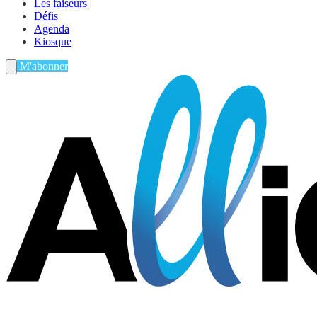
Les faiseurs
Défis
Agenda
Kiosque
M'abonner