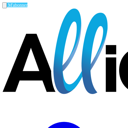
M'abonner