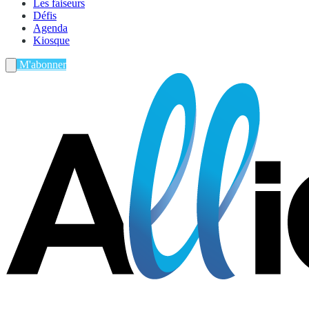
Les faiseurs
Défis
Agenda
Kiosque
M'abonner