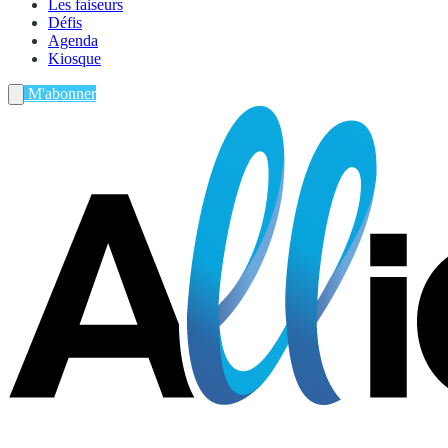
Les faiseurs
Défis
Agenda
Kiosque
M'abonner