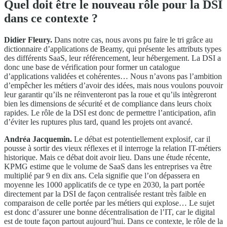
Quel doit être le nouveau rôle pour la DSI
dans ce contexte ?
Didier Fleury.
Dans notre cas, nous avons pu faire le tri grâce au
dictionnaire d’applications de Beamy, qui présente les attributs types
des différents SaaS, leur référencement, leur hébergement. La DSI a
donc une base de vérification pour former un catalogue
d’applications validées et cohérentes… Nous n’avons pas l’ambition
d’empêcher les métiers d’avoir des idées, mais nous voulons pouvoir
leur garantir qu’ils ne réinventeront pas la roue et qu’ils intègreront
bien les dimensions de sécurité et de compliance dans leurs choix
rapides. Le rôle de la DSI est donc de permettre l’anticipation, afin
d’éviter les ruptures plus tard, quand les projets ont avancé.
Andréa Jacquemin.
Le débat est potentiellement explosif, car il
pousse à sortir des vieux réflexes et il interroge la relation IT-métiers
historique. Mais ce débat doit avoir lieu. Dans une étude récente,
KPMG estime que le volume de SaaS dans les entreprises va être
multiplié par 9 en dix ans. Cela signifie que l’on dépassera en
moyenne les 1000 applicatifs de ce type en 2030, la part portée
directement par la DSI de façon centralisée restant très faible en
comparaison de celle portée par les métiers qui explose… Le sujet
est donc d’assurer une bonne décentralisation de l’IT, car le digital
est de toute façon partout aujourd’hui. Dans ce contexte, le rôle de la