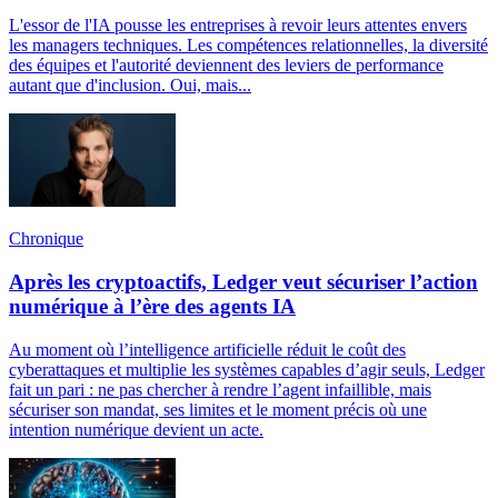
L'essor de l'IA pousse les entreprises à revoir leurs attentes envers
les managers techniques. Les compétences relationnelles, la diversité
des équipes et l'autorité deviennent des leviers de performance
autant que d'inclusion. Oui, mais...
Chronique
Après les cryptoactifs, Ledger veut sécuriser l’action
numérique à l’ère des agents IA
Au moment où l’intelligence artificielle réduit le coût des
cyberattaques et multiplie les systèmes capables d’agir seuls, Ledger
fait un pari : ne pas chercher à rendre l’agent infaillible, mais
sécuriser son mandat, ses limites et le moment précis où une
intention numérique devient un acte.