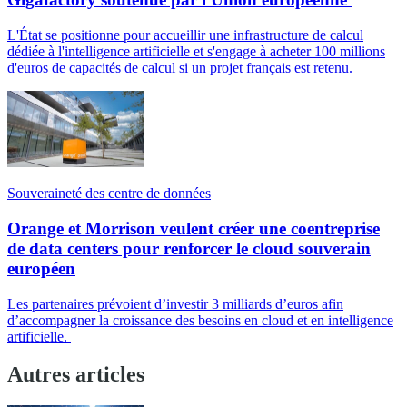
L'État se positionne pour accueillir une infrastructure de calcul
dédiée à l'intelligence artificielle et s'engage à acheter 100 millions
d'euros de capacités de calcul si un projet français est retenu.
Souveraineté des centre de données
Orange et Morrison veulent créer une coentreprise
de data centers pour renforcer le cloud souverain
européen
Les partenaires prévoient d’investir 3 milliards d’euros afin
d’accompagner la croissance des besoins en cloud et en intelligence
artificielle.
Autres articles