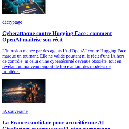
décryptage
Cyberattaque contre Hugging Face : comment
OpenAI maîtrise son récit
L'intrusion menée par des agents IA d'OpenAI contre Hugging Face
marque un tournant. Elle ne valide pourtant ni le récit d'une IA hors
de contrôle, ni celui d'une cybersécurité devenue obsolète, tout en
révélant un nouveau rapport de force autour des modèles de
frontière.
IA souveraine
La France candidate pour accueillir une AI
Gigafactory soutenue par l'Union européenne