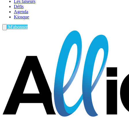
Les faiseurs
Défis
Agenda
Kiosque
M'abonner