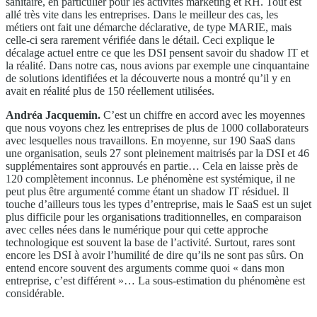
sanitaire, en particulier pour les activités marketing et RH. Tout est
allé très vite dans les entreprises. Dans le meilleur des cas, les
métiers ont fait une démarche déclarative, de type MARIE, mais
celle-ci sera rarement vérifiée dans le détail. Ceci explique le
décalage actuel entre ce que les DSI pensent savoir du shadow IT et
la réalité. Dans notre cas, nous avions par exemple une cinquantaine
de solutions identifiées et la découverte nous a montré qu’il y en
avait en réalité plus de 150 réellement utilisées.
Andréa Jacquemin.
C’est un chiffre en accord avec les moyennes
que nous voyons chez les entreprises de plus de 1000 collaborateurs
avec lesquelles nous travaillons. En moyenne, sur 190 SaaS dans
une organisation, seuls 27 sont pleinement maitrisés par la DSI et 46
supplémentaires sont approuvés en partie… Cela en laisse près de
120 complètement inconnus. Le phénomène est systémique, il ne
peut plus être argumenté comme étant un shadow IT résiduel. Il
touche d’ailleurs tous les types d’entreprise, mais le SaaS est un sujet
plus difficile pour les organisations traditionnelles, en comparaison
avec celles nées dans le numérique pour qui cette approche
technologique est souvent la base de l’activité. Surtout, rares sont
encore les DSI à avoir l’humilité de dire qu’ils ne sont pas sûrs. On
entend encore souvent des arguments comme quoi « dans mon
entreprise, c’est différent »… La sous-estimation du phénomène est
considérable.