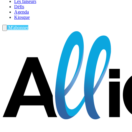
Les faiseurs
Défis
Agenda
Kiosque
M'abonner