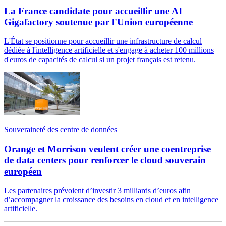
La France candidate pour accueillir une AI
Gigafactory soutenue par l'Union européenne
L'État se positionne pour accueillir une infrastructure de calcul
dédiée à l'intelligence artificielle et s'engage à acheter 100 millions
d'euros de capacités de calcul si un projet français est retenu.
Souveraineté des centre de données
Orange et Morrison veulent créer une coentreprise
de data centers pour renforcer le cloud souverain
européen
Les partenaires prévoient d’investir 3 milliards d’euros afin
d’accompagner la croissance des besoins en cloud et en intelligence
artificielle.