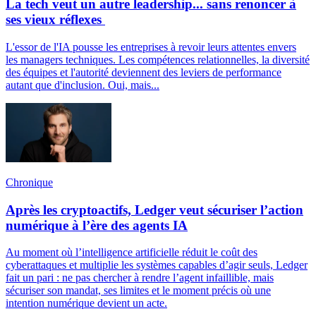
La tech veut un autre leadership... sans renoncer à
ses vieux réflexes
L'essor de l'IA pousse les entreprises à revoir leurs attentes envers
les managers techniques. Les compétences relationnelles, la diversité
des équipes et l'autorité deviennent des leviers de performance
autant que d'inclusion. Oui, mais...
Chronique
Après les cryptoactifs, Ledger veut sécuriser l’action
numérique à l’ère des agents IA
Au moment où l’intelligence artificielle réduit le coût des
cyberattaques et multiplie les systèmes capables d’agir seuls, Ledger
fait un pari : ne pas chercher à rendre l’agent infaillible, mais
sécuriser son mandat, ses limites et le moment précis où une
intention numérique devient un acte.