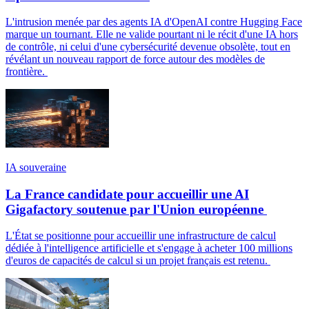
L'intrusion menée par des agents IA d'OpenAI contre Hugging Face
marque un tournant. Elle ne valide pourtant ni le récit d'une IA hors
de contrôle, ni celui d'une cybersécurité devenue obsolète, tout en
révélant un nouveau rapport de force autour des modèles de
frontière.
IA souveraine
La France candidate pour accueillir une AI
Gigafactory soutenue par l'Union européenne
L'État se positionne pour accueillir une infrastructure de calcul
dédiée à l'intelligence artificielle et s'engage à acheter 100 millions
d'euros de capacités de calcul si un projet français est retenu.