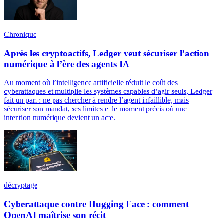
Chronique
Après les cryptoactifs, Ledger veut sécuriser l’action
numérique à l’ère des agents IA
Au moment où l’intelligence artificielle réduit le coût des
cyberattaques et multiplie les systèmes capables d’agir seuls, Ledger
fait un pari : ne pas chercher à rendre l’agent infaillible, mais
sécuriser son mandat, ses limites et le moment précis où une
intention numérique devient un acte.
décryptage
Cyberattaque contre Hugging Face : comment
OpenAI maîtrise son récit