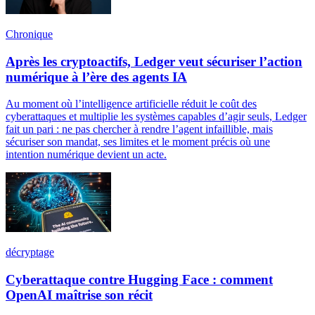
Chronique
Après les cryptoactifs, Ledger veut sécuriser l’action
numérique à l’ère des agents IA
Au moment où l’intelligence artificielle réduit le coût des
cyberattaques et multiplie les systèmes capables d’agir seuls, Ledger
fait un pari : ne pas chercher à rendre l’agent infaillible, mais
sécuriser son mandat, ses limites et le moment précis où une
intention numérique devient un acte.
décryptage
Cyberattaque contre Hugging Face : comment
OpenAI maîtrise son récit