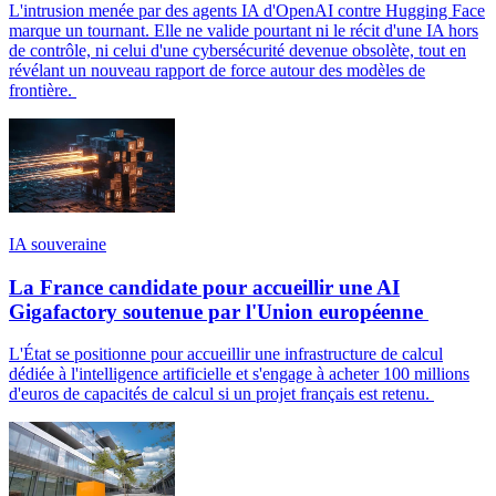
L'intrusion menée par des agents IA d'OpenAI contre Hugging Face
marque un tournant. Elle ne valide pourtant ni le récit d'une IA hors
de contrôle, ni celui d'une cybersécurité devenue obsolète, tout en
révélant un nouveau rapport de force autour des modèles de
frontière.
IA souveraine
La France candidate pour accueillir une AI
Gigafactory soutenue par l'Union européenne
L'État se positionne pour accueillir une infrastructure de calcul
dédiée à l'intelligence artificielle et s'engage à acheter 100 millions
d'euros de capacités de calcul si un projet français est retenu.