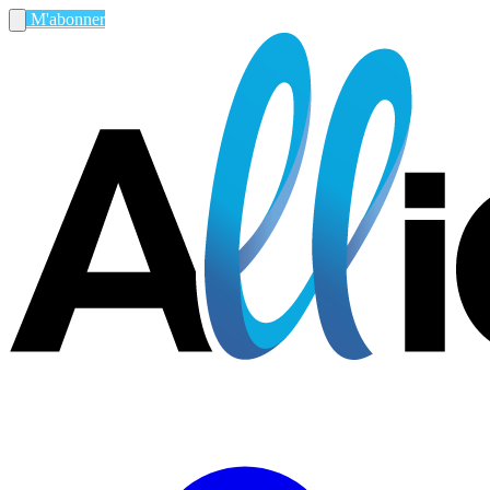
M'abonner