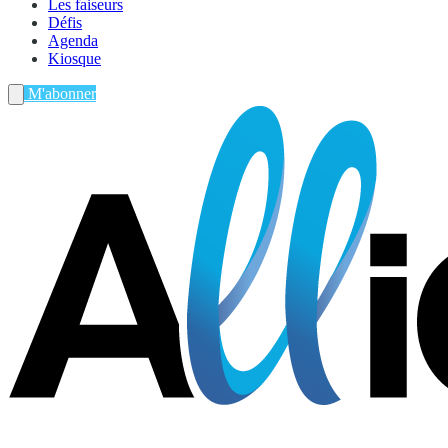
Les faiseurs
Défis
Agenda
Kiosque
M'abonner