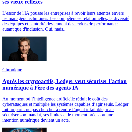
ses vieux réflexes
L'essor de l'IA pousse les entreprises à revoir leurs attentes envers
les managers techniques. Les compétences relationnelles, la diversité
des équipes et l'autorité deviennent des leviers de performance
autant que d'inclusion. Oui, mais...
Chronique
Après les cryptoactifs, Ledger veut sécuriser l’action
numérique à l’ère des agents IA
Au moment où l’intelligence artificielle réduit le coût des
cyberattaques et multiplie les systèmes capables d’agir seuls, Ledger
fait un pari : ne pas chercher à rendre l’agent infaillible, mais
sécuriser son mandat, ses limites et le moment précis où une
intention numérique devient un acte.