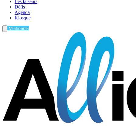
Les faiseurs
Défis
Agenda
Kiosque
M'abonner