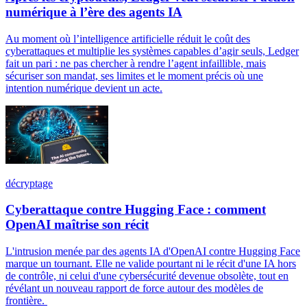
numérique à l’ère des agents IA
Au moment où l’intelligence artificielle réduit le coût des
cyberattaques et multiplie les systèmes capables d’agir seuls, Ledger
fait un pari : ne pas chercher à rendre l’agent infaillible, mais
sécuriser son mandat, ses limites et le moment précis où une
intention numérique devient un acte.
décryptage
Cyberattaque contre Hugging Face : comment
OpenAI maîtrise son récit
L'intrusion menée par des agents IA d'OpenAI contre Hugging Face
marque un tournant. Elle ne valide pourtant ni le récit d'une IA hors
de contrôle, ni celui d'une cybersécurité devenue obsolète, tout en
révélant un nouveau rapport de force autour des modèles de
frontière.