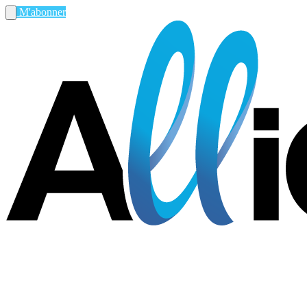
M'abonner