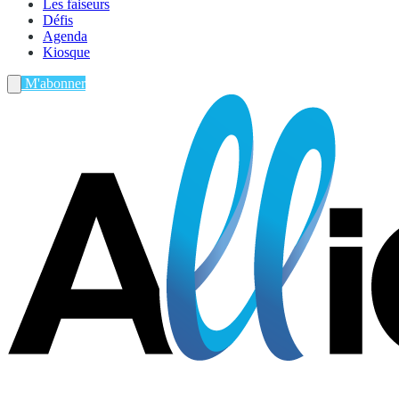
Les faiseurs
Défis
Agenda
Kiosque
M'abonner