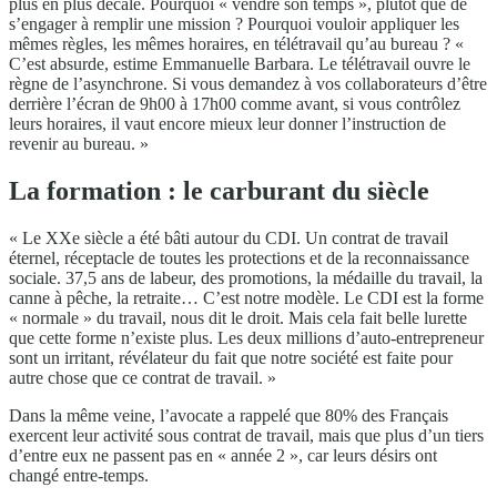
plus en plus décalé. Pourquoi « vendre son temps », plutôt que de
s’engager à remplir une mission ? Pourquoi vouloir appliquer les
mêmes règles, les mêmes horaires, en télétravail qu’au bureau ? «
C’est absurde, estime Emmanuelle Barbara. Le télétravail ouvre le
règne de l’asynchrone. Si vous demandez à vos collaborateurs d’être
derrière l’écran de 9h00 à 17h00 comme avant, si vous contrôlez
leurs horaires, il vaut encore mieux leur donner l’instruction de
revenir au bureau. »
La formation : le carburant du siècle
« Le XXe siècle a été bâti autour du CDI. Un contrat de travail
éternel, réceptacle de toutes les protections et de la reconnaissance
sociale. 37,5 ans de labeur, des promotions, la médaille du travail, la
canne à pêche, la retraite… C’est notre modèle. Le CDI est la forme
« normale » du travail, nous dit le droit. Mais cela fait belle lurette
que cette forme n’existe plus. Les deux millions d’auto-entrepreneur
sont un irritant, révélateur du fait que notre société est faite pour
autre chose que ce contrat de travail. »
Dans la même veine, l’avocate a rappelé que 80% des Français
exercent leur activité sous contrat de travail, mais que plus d’un tiers
d’entre eux ne passent pas en « année 2 », car leurs désirs ont
changé entre-temps.