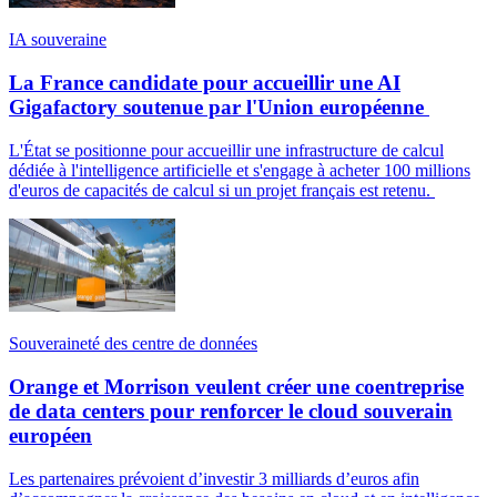
IA souveraine
La France candidate pour accueillir une AI
Gigafactory soutenue par l'Union européenne
L'État se positionne pour accueillir une infrastructure de calcul
dédiée à l'intelligence artificielle et s'engage à acheter 100 millions
d'euros de capacités de calcul si un projet français est retenu.
Souveraineté des centre de données
Orange et Morrison veulent créer une coentreprise
de data centers pour renforcer le cloud souverain
européen
Les partenaires prévoient d’investir 3 milliards d’euros afin