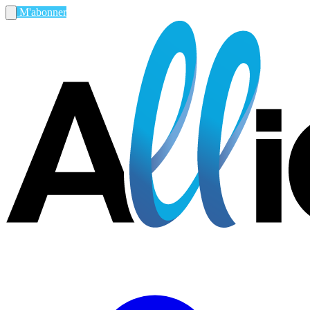
M'abonner