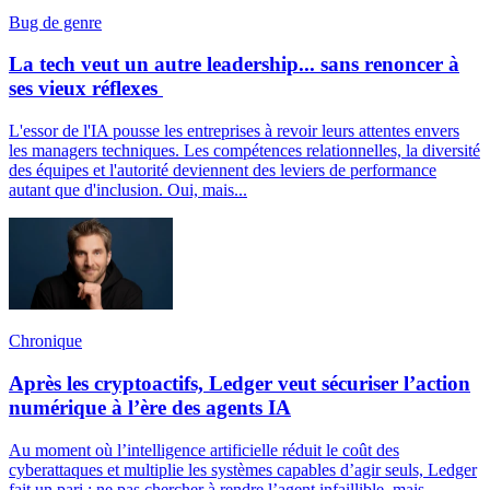
Bug de genre
La tech veut un autre leadership... sans renoncer à
ses vieux réflexes
L'essor de l'IA pousse les entreprises à revoir leurs attentes envers
les managers techniques. Les compétences relationnelles, la diversité
des équipes et l'autorité deviennent des leviers de performance
autant que d'inclusion. Oui, mais...
Chronique
Après les cryptoactifs, Ledger veut sécuriser l’action
numérique à l’ère des agents IA
Au moment où l’intelligence artificielle réduit le coût des
cyberattaques et multiplie les systèmes capables d’agir seuls, Ledger
fait un pari : ne pas chercher à rendre l’agent infaillible, mais