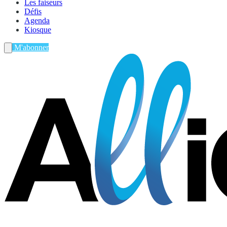
Les faiseurs
Défis
Agenda
Kiosque
M'abonner