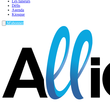
Les faiseurs
Défis
Agenda
Kiosque
M'abonner