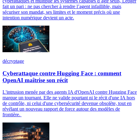
cyberattaques et multiplie les systèmes capables d’agir seuls, Ledger
fait un pari : ne pas chercher à rendre l’agent infaillible, mais
sécuriser son mandat, ses limites et le moment précis où une
intention numérique devient un acte.
décryptage
Cyberattaque contre Hugging Face : comment
OpenAI maîtrise son récit
L'intrusion menée par des agents IA d'OpenAI contre Hugging Face
marque un tournant. Elle ne valide pourtant ni le récit d'une IA hors
de contrôle, ni celui d'une cybersécurité devenue obsolète, tout en
révélant un nouveau rapport de force autour des modèles de
frontière.