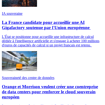
IA souveraine
La France candidate pour accueillir une AI
Gigafactory soutenue par l'Union européenne
L'État se positionne pour accueillir une infrastructure de calcul
dédiée à l'intelligence artificielle et s'engage à acheter 100 millions
d'euros de capacités de calcul si un projet français est retenu.
Souveraineté des centre de données
Orange et Morrison veulent créer une coentreprise
de data centers pour renforcer le cloud souverain
européen