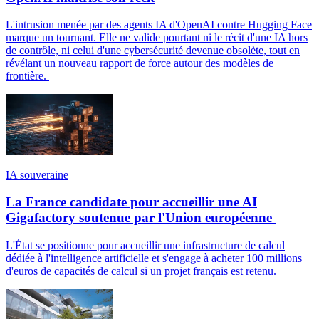
L'intrusion menée par des agents IA d'OpenAI contre Hugging Face
marque un tournant. Elle ne valide pourtant ni le récit d'une IA hors
de contrôle, ni celui d'une cybersécurité devenue obsolète, tout en
révélant un nouveau rapport de force autour des modèles de
frontière.
IA souveraine
La France candidate pour accueillir une AI
Gigafactory soutenue par l'Union européenne
L'État se positionne pour accueillir une infrastructure de calcul
dédiée à l'intelligence artificielle et s'engage à acheter 100 millions
d'euros de capacités de calcul si un projet français est retenu.