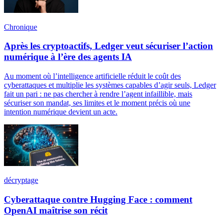
Chronique
Après les cryptoactifs, Ledger veut sécuriser l’action
numérique à l’ère des agents IA
Au moment où l’intelligence artificielle réduit le coût des
cyberattaques et multiplie les systèmes capables d’agir seuls, Ledger
fait un pari : ne pas chercher à rendre l’agent infaillible, mais
sécuriser son mandat, ses limites et le moment précis où une
intention numérique devient un acte.
décryptage
Cyberattaque contre Hugging Face : comment
OpenAI maîtrise son récit