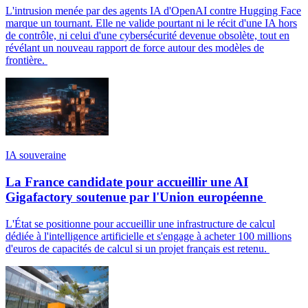
L'intrusion menée par des agents IA d'OpenAI contre Hugging Face
marque un tournant. Elle ne valide pourtant ni le récit d'une IA hors
de contrôle, ni celui d'une cybersécurité devenue obsolète, tout en
révélant un nouveau rapport de force autour des modèles de
frontière.
IA souveraine
La France candidate pour accueillir une AI
Gigafactory soutenue par l'Union européenne
L'État se positionne pour accueillir une infrastructure de calcul
dédiée à l'intelligence artificielle et s'engage à acheter 100 millions
d'euros de capacités de calcul si un projet français est retenu.