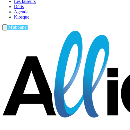
Les faiseurs
Défis
Agenda
Kiosque
M'abonner