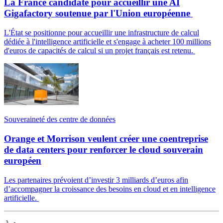
La France candidate pour accueillir une AI
Gigafactory soutenue par l'Union européenne
L'État se positionne pour accueillir une infrastructure de calcul
dédiée à l'intelligence artificielle et s'engage à acheter 100 millions
d'euros de capacités de calcul si un projet français est retenu.
Souveraineté des centre de données
Orange et Morrison veulent créer une coentreprise
de data centers pour renforcer le cloud souverain
européen
Les partenaires prévoient d’investir 3 milliards d’euros afin
d’accompagner la croissance des besoins en cloud et en intelligence
artificielle.