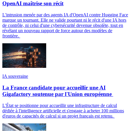
OpenAI maîtrise son récit
L'intrusion menée par des agents IA d'OpenAI contre Hugging Face
marque un tournant. Elle ne valide pourtant ni le récit d'une IA hors
de contrôle, ni celui d'une cybersécurité devenue obsolète, tout en
révélant un nouveau rapport de force autour des modèles de
frontière.
IA souveraine
La France candidate pour accueillir une AI
Gigafactory soutenue par l'Union européenne
L'État se positionne pour accueillir une infrastructure de calcul
dédiée à l'intelligence artificielle et s'engage à acheter 100 millions
d'euros de capacités de calcul si un projet français est retenu.