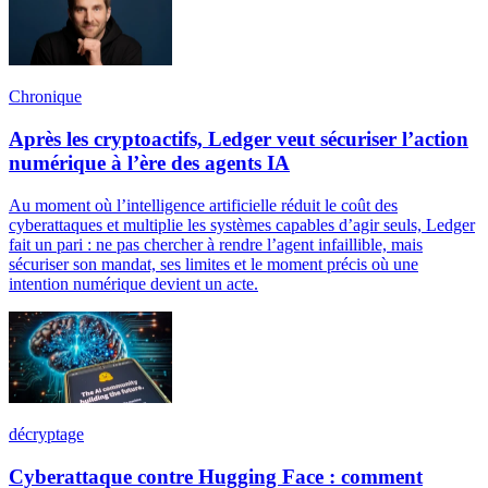
Chronique
Après les cryptoactifs, Ledger veut sécuriser l’action
numérique à l’ère des agents IA
Au moment où l’intelligence artificielle réduit le coût des
cyberattaques et multiplie les systèmes capables d’agir seuls, Ledger
fait un pari : ne pas chercher à rendre l’agent infaillible, mais
sécuriser son mandat, ses limites et le moment précis où une
intention numérique devient un acte.
décryptage
Cyberattaque contre Hugging Face : comment