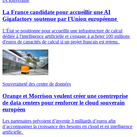
IA souveraine
La France candidate pour accueillir une AI
Gigafactory soutenue par l'Union européenne
L'État se positionne pour accueillir une infrastructure de calcul
dédiée à l'intelligence artificielle et s'engage à acheter 100 millions
d'euros de capacités de calcul si un projet français est retenu.
Souveraineté des centre de données
Orange et Morrison veulent créer une coentreprise
de data centers pour renforcer le cloud souverain
européen
Les partenaires prévoient d’investir 3 milliards d’euros afin
d’accompagner la croissance des besoins en cloud et en intelligence
artificielle.