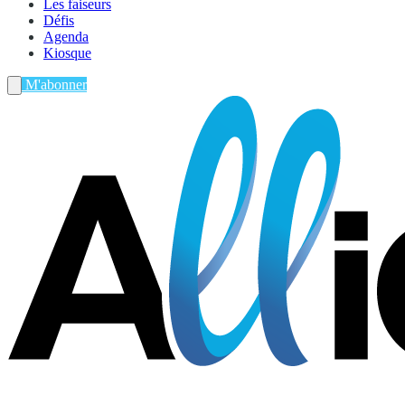
Les faiseurs
Défis
Agenda
Kiosque
M'abonner