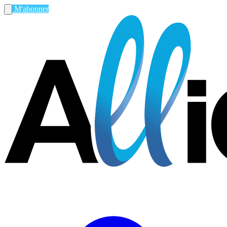
M'abonner