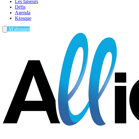
Les faiseurs
Défis
Agenda
Kiosque
M'abonner