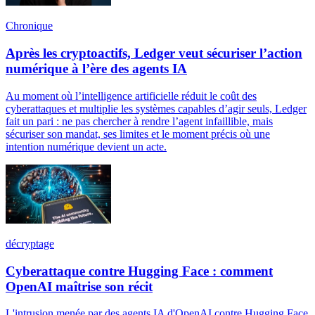
Chronique
Après les cryptoactifs, Ledger veut sécuriser l’action
numérique à l’ère des agents IA
Au moment où l’intelligence artificielle réduit le coût des
cyberattaques et multiplie les systèmes capables d’agir seuls, Ledger
fait un pari : ne pas chercher à rendre l’agent infaillible, mais
sécuriser son mandat, ses limites et le moment précis où une
intention numérique devient un acte.
décryptage
Cyberattaque contre Hugging Face : comment
OpenAI maîtrise son récit
L'intrusion menée par des agents IA d'OpenAI contre Hugging Face