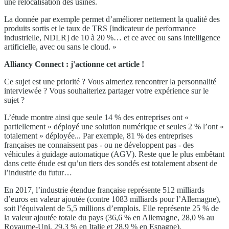
une relocalisation des usines.
La donnée par exemple permet d’améliorer nettement la qualité des
produits sortis et le taux de TRS [indicateur de performance
industrielle, NDLR] de 10 à 20 %… et ce avec ou sans intelligence
artificielle, avec ou sans le cloud. »
Alliancy Connect : j'actionne cet article !
Ce sujet est une priorité ? Vous aimeriez rencontrer la personnalité
interviewée ? Vous souhaiteriez partager votre expérience sur le
sujet ?
L’étude montre ainsi que seule 14 % des entreprises ont «
partiellement » déployé une solution numérique et seules 2 % l’ont «
totalement » déployée... Par exemple, 81 % des entreprises
françaises ne connaissent pas - ou ne développent pas - des
véhicules à guidage automatique (AGV). Reste que le plus embêtant
dans cette étude est qu’un tiers des sondés est totalement absent de
l’industrie du futur…
En 2017, l’industrie étendue française représente 512 milliards
d’euros en valeur ajoutée (contre 1083 milliards pour l’Allemagne),
soit l’équivalent de 5,5 millions d’emplois. Elle représente 25 % de
la valeur ajoutée totale du pays (36,6 % en Allemagne, 28,0 % au
Royaume-Uni, 29,3 % en Italie et 28,9 % en Espagne).