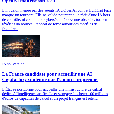
OpenAI maîtrise son récit
L'intrusion menée par des agents IA d'OpenAI contre Hugging Face
marque un tournant. Elle ne valide pourtant ni le récit d'une IA hors
de contrôle, ni celui d'une cybersécurité devenue obsolète, tout en
révélant un nouveau rapport de force autour des modèles de
frontière.
IA souveraine
La France candidate pour accueillir une AI
Gigafactory soutenue par l'Union européenne
L'État se positionne pour accueillir une infrastructure de calcul
dédiée à l'intelligence artificielle et s'engage à acheter 100 millions
d'euros de capacités de calcul si un projet français est retenu.