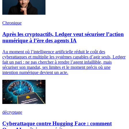
Chronique
Après les cryptoactifs, Ledger veut sécuriser l’action
numérique à l’ère des agents IA
Au moment où l’intelligence artificielle réduit le coût des
cyberattaques et multiplie les systèmes capables d’agir seuls, Ledger
fait un pari : ne pas chercher à rendre l’agent infaillible, mais
sécuriser son mandat, ses limites et le moment précis où une
intention numérique devient un acte.
décryptage
Cyberattaque contre Hugging Face : comment