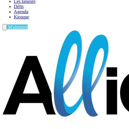
Les faiseurs
Défis
Agenda
Kiosque
M'abonner