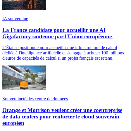
IA souveraine
La France candidate pour accueillir une AI
Gigafactory soutenue par l'Union européenne
L'État se positionne pour accueillir une infrastructure de calcul
dédiée à l'intelligence artificielle et s'engage à acheter 100 millions
d'euros de capacités de calcul si un projet français est retenu.
Souveraineté des centre de données
Orange et Morrison veulent créer une coentreprise
de data centers pour renforcer le cloud souverain
européen