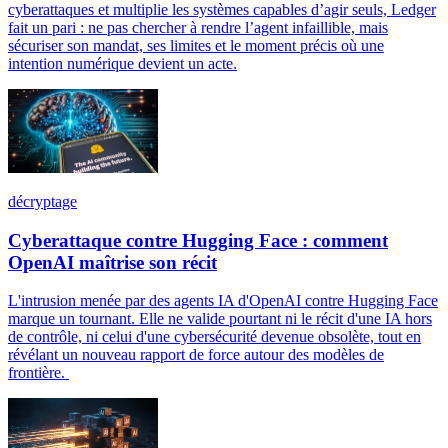
cyberattaques et multiplie les systèmes capables d’agir seuls, Ledger
fait un pari : ne pas chercher à rendre l’agent infaillible, mais
sécuriser son mandat, ses limites et le moment précis où une
intention numérique devient un acte.
décryptage
Cyberattaque contre Hugging Face : comment
OpenAI maîtrise son récit
L'intrusion menée par des agents IA d'OpenAI contre Hugging Face
marque un tournant. Elle ne valide pourtant ni le récit d'une IA hors
de contrôle, ni celui d'une cybersécurité devenue obsolète, tout en
révélant un nouveau rapport de force autour des modèles de
frontière.