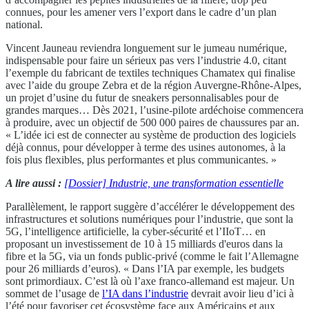
connues, pour les amener vers l’export dans le cadre d’un plan
national.
Vincent Jauneau reviendra longuement sur le jumeau numérique,
indispensable pour faire un sérieux pas vers l’industrie 4.0, citant
l’exemple du fabricant de textiles techniques Chamatex qui finalise
avec l’aide du groupe Zebra et de la région Auvergne-Rhône-Alpes,
un projet d’usine du futur de sneakers personnalisables pour de
grandes marques… Dès 2021, l’usine-pilote ardéchoise commencera
à produire, avec un objectif de 500 000 paires de chaussures par an.
« L’idée ici est de connecter au système de production des logiciels
déjà connus, pour développer à terme des usines autonomes, à la
fois plus flexibles, plus performantes et plus communicantes. »
A lire aussi :
[Dossier] Industrie, une transformation essentielle
Parallèlement, le rapport suggère d’accélérer le développement des
infrastructures et solutions numériques pour l’industrie, que sont la
5G, l’intelligence artificielle, la cyber-sécurité et l’IIoT… en
proposant un investissement de 10 à 15 milliards d'euros dans la
fibre et la 5G, via un fonds public-privé (comme le fait l’Allemagne
pour 26 milliards d’euros). « Dans l’IA par exemple, les budgets
sont primordiaux. C’est là où l’axe franco-allemand est majeur. Un
sommet de l’usage de
l’IA dans l’industrie
devrait avoir lieu d’ici à
l’été pour favoriser cet écosystème face aux Américains et aux