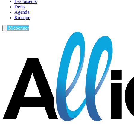
Les faiseurs
Défis
Agenda
Kiosque
M'abonner