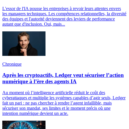
L'essor de l'IA pousse les entreprises à revoir leurs attentes envers
les managers techniques. Les compétences relationnelles, la diversité
des équipes et l'autorité deviennent des leviers de performance
autant que d'inclusion. Oui, mais...
Chronique
Après les cryptoactifs, Ledger veut sécuriser l’action
numérique à l’ère des agents IA
Au moment où l’intelligence artificielle réduit le coût des
cyberattaques et multiplie les systèmes capables d’agir seuls, Ledger
fait un pari : ne pas chercher à rendre l’agent infaillible, mais
sécuriser son mandat, ses limites et le moment précis où une
intention numérique devient un acte.