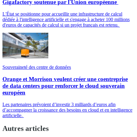
Gigafactory soutenue par l'Union européenne
L'État se positionne pour accueillir une infrastructure de calcul
dédiée à l'intelligence artificielle et s'engage à acheter 100 millions
d'euros de capacités de calcul si un projet français est retenu.
Souveraineté des centre de données
Orange et Morrison veulent créer une coentreprise
de data centers pour renforcer le cloud souverain
européen
Les partenaires prévoient d’investir 3 milliards d’euros afin
d’accompagner la croissance des besoins en cloud et en intelligence
artificielle.
Autres articles