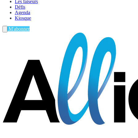
Les faiseurs
Défis
Agenda
Kiosque
M'abonner