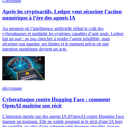
Chronique
Après les cryptoactifs, Ledger veut sécuriser l’action
numérique à l’ère des agents IA
Au moment où l’intelligence artificielle réduit le coût des
cyberattaques et multiplie les systèmes capables d’agir seuls, Ledger
fait un pari : ne pas chercher à rendre l’agent infaillible, mais
sécuriser son mandat, ses limites et le moment précis où une
intention numérique devient un acte.
décryptage
Cyberattaque contre Hugging Face : comment
OpenAI maîtrise son récit
L'intrusion menée par des agents IA d'OpenAI contre Hugging Face
marque un tournant. Elle ne valide pourtant ni le récit d'une IA hors
de contrôle, ni celui d'une cybersécurité devenue obsolète, tout en