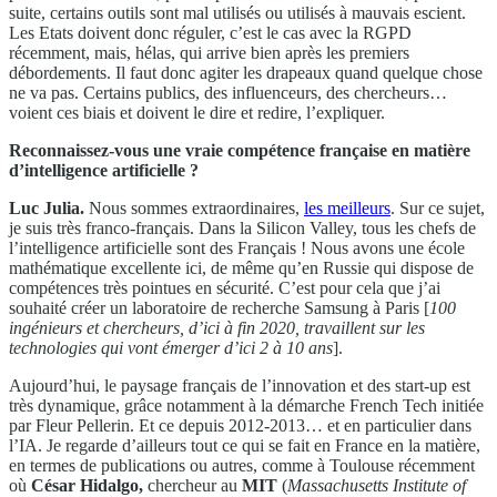
suite, certains outils sont mal utilisés ou utilisés à mauvais escient.
Les Etats doivent donc réguler, c’est le cas avec la RGPD
récemment, mais, hélas, qui arrive bien après les premiers
débordements. Il faut donc agiter les drapeaux quand quelque chose
ne va pas. Certains publics, des influenceurs, des chercheurs…
voient ces biais et doivent le dire et redire, l’expliquer.
Reconnaissez-vous une vraie compétence française en matière
d’intelligence artificielle ?
Luc Julia.
Nous sommes extraordinaires,
les meilleurs
. Sur ce sujet,
je suis très franco-français. Dans la Silicon Valley, tous les chefs de
l’intelligence artificielle sont des Français ! Nous avons une école
mathématique excellente ici, de même qu’en Russie qui dispose de
compétences très pointues en sécurité. C’est pour cela que j’ai
souhaité créer un laboratoire de recherche Samsung à Paris [
100
ingénieurs et chercheurs, d’ici à fin 2020, travaillent sur les
technologies qui vont émerger d’ici 2 à 10 ans
].
Aujourd’hui, le paysage français de l’innovation et des start-up est
très dynamique, grâce notamment à la démarche French Tech initiée
par Fleur Pellerin. Et ce depuis 2012-2013… et en particulier dans
l’IA. Je regarde d’ailleurs tout ce qui se fait en France en la matière,
en termes de publications ou autres, comme à Toulouse récemment
où
César Hidalgo,
chercheur au
MIT
(
Massachusetts Institute of