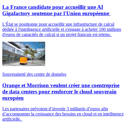
La France candidate pour accueillir une AI
Gigafactory soutenue par l'Union européenne
L'État se positionne pour accueillir une infrastructure de calcul
dédiée à l'intelligence artificielle et s'engage à acheter 100 millions
d'euros de capacités de calcul si un projet français est retenu.
Souveraineté des centre de données
Orange et Morrison veulent créer une coentreprise
de data centers pour renforcer le cloud souverain
européen
Les partenaires prévoient d’investir 3 milliards d’euros afin
d’accompagner la croissance des besoins en cloud et en intelligence
artificielle.