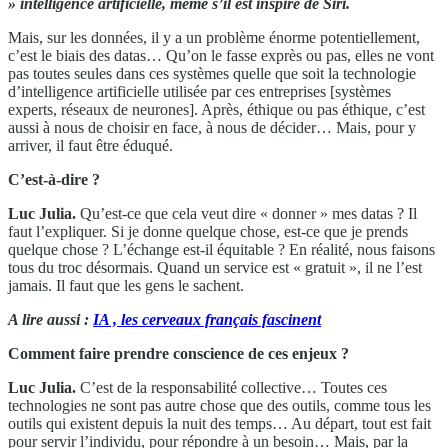
» intelligence artificielle, même s’il est inspiré de Siri.
Mais, sur les données, il y a un problème énorme potentiellement,
c’est le biais des datas… Qu’on le fasse exprès ou pas, elles ne vont
pas toutes seules dans ces systèmes quelle que soit la technologie
d’intelligence artificielle utilisée par ces entreprises [systèmes
experts, réseaux de neurones]. Après, éthique ou pas éthique, c’est
aussi à nous de choisir en face, à nous de décider… Mais, pour y
arriver, il faut être éduqué.
C’est-à-dire ?
Luc Julia.
Qu’est-ce que cela veut dire « donner » mes datas ? Il
faut l’expliquer. Si je donne quelque chose, est-ce que je prends
quelque chose ? L’échange est-il équitable ? En réalité, nous faisons
tous du troc désormais. Quand un service est « gratuit », il ne l’est
jamais. Il faut que les gens le sachent.
A lire aussi :
IA , les cerveaux français fascinent
Comment faire prendre conscience de ces enjeux ?
Luc Julia.
C’est de la responsabilité collective… Toutes ces
technologies ne sont pas autre chose que des outils, comme tous les
outils qui existent depuis la nuit des temps… Au départ, tout est fait
pour servir l’individu, pour répondre à un besoin… Mais, par la