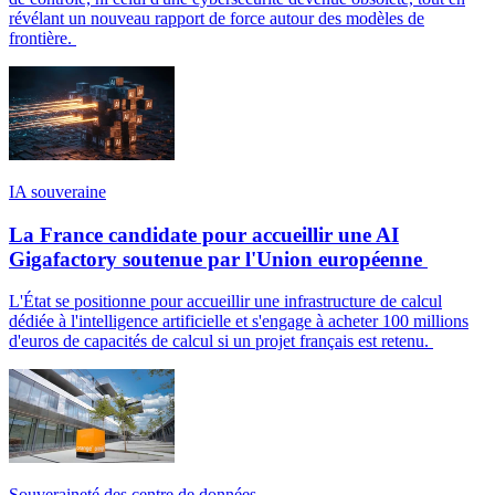
révélant un nouveau rapport de force autour des modèles de
frontière.
IA souveraine
La France candidate pour accueillir une AI
Gigafactory soutenue par l'Union européenne
L'État se positionne pour accueillir une infrastructure de calcul
dédiée à l'intelligence artificielle et s'engage à acheter 100 millions
d'euros de capacités de calcul si un projet français est retenu.
Souveraineté des centre de données