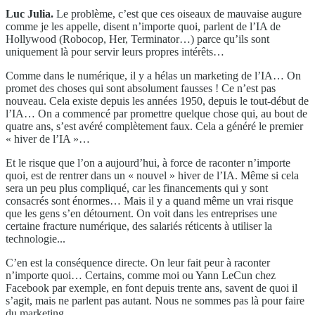
Luc Julia.
Le problème, c’est que ces oiseaux de mauvaise augure
comme je les appelle, disent n’importe quoi, parlent de l’IA de
Hollywood (Robocop, Her, Terminator…) parce qu’ils sont
uniquement là pour servir leurs propres intérêts…
Comme dans le numérique, il y a hélas un marketing de l’IA… On
promet des choses qui sont absolument fausses ! Ce n’est pas
nouveau. Cela existe depuis les années 1950, depuis le tout-début de
l’IA… On a commencé par promettre quelque chose qui, au bout de
quatre ans, s’est avéré complètement faux. Cela a généré le premier
« hiver de l’IA »…
Et le risque que l’on a aujourd’hui, à force de raconter n’importe
quoi, est de rentrer dans un « nouvel » hiver de l’IA. Même si cela
sera un peu plus compliqué, car les financements qui y sont
consacrés sont énormes… Mais il y a quand même un vrai risque
que les gens s’en détournent. On voit dans les entreprises une
certaine fracture numérique, des salariés réticents à utiliser la
technologie...
C’en est la conséquence directe. On leur fait peur à raconter
n’importe quoi… Certains, comme moi ou Yann LeCun chez
Facebook par exemple, en font depuis trente ans, savent de quoi il
s’agit, mais ne parlent pas autant. Nous ne sommes pas là pour faire
du marketing.