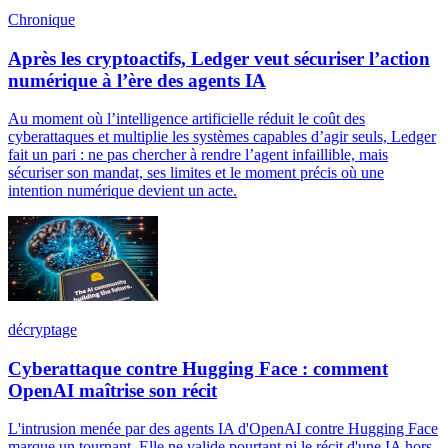
Chronique
Après les cryptoactifs, Ledger veut sécuriser l’action
numérique à l’ère des agents IA
Au moment où l’intelligence artificielle réduit le coût des
cyberattaques et multiplie les systèmes capables d’agir seuls, Ledger
fait un pari : ne pas chercher à rendre l’agent infaillible, mais
sécuriser son mandat, ses limites et le moment précis où une
intention numérique devient un acte.
décryptage
Cyberattaque contre Hugging Face : comment
OpenAI maîtrise son récit
L'intrusion menée par des agents IA d'OpenAI contre Hugging Face
marque un tournant. Elle ne valide pourtant ni le récit d'une IA hors