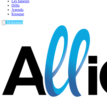
Les faiseurs
Défis
Agenda
Kiosque
M'abonner