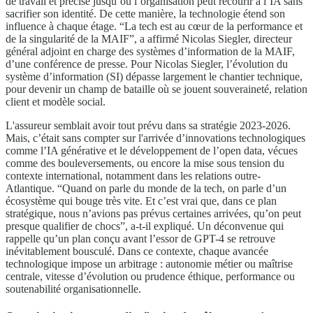
de travail et précise jusqu’où l’organisation peut recourir à l’IA sans
sacrifier son identité. De cette manière, la technologie étend son
influence à chaque étage. “La tech est au cœur de la performance et
de la singularité de la MAIF”, a affirmé Nicolas Siegler, directeur
général adjoint en charge des systèmes d’information de la MAIF,
d’une conférence de presse. Pour Nicolas Siegler, l’évolution du
système d’information (SI) dépasse largement le chantier technique,
pour devenir un champ de bataille où se jouent souveraineté, relation
client et modèle social.
L'assureur semblait avoir tout prévu dans sa stratégie 2023-2026.
Mais, c’était sans compter sur l'arrivée d’innovations technologiques
comme l’IA générative et le développement de l’open data, vécues
comme des bouleversements, ou encore la mise sous tension du
contexte international, notamment dans les relations outre-
Atlantique. “Quand on parle du monde de la tech, on parle d’un
écosystème qui bouge très vite. Et c’est vrai que, dans ce plan
stratégique, nous n’avions pas prévus certaines arrivées, qu’on peut
presque qualifier de chocs”, a-t-il expliqué. Un déconvenue qui
rappelle qu’un plan conçu avant l’essor de GPT-4 se retrouve
inévitablement bousculé. Dans ce contexte, chaque avancée
technologique impose un arbitrage : autonomie métier ou maîtrise
centrale, vitesse d’évolution ou prudence éthique, performance ou
soutenabilité organisationnelle.