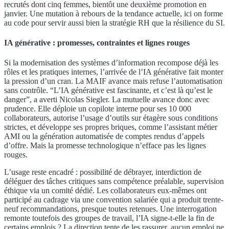
recrutés dont cinq femmes, bientôt une deuxième promotion en
janvier. Une mutation à rebours de la tendance actuelle, ici on forme
au code pour servir aussi bien la stratégie RH que la résilience du SI.
IA générative : promesses, contraintes et lignes rouges
Si la modernisation des systèmes d’information recompose déjà les
rôles et les pratiques internes, l’arrivée de l’IA générative fait monter
la pression d’un cran. La MAIF avance mais refuse l’automatisation
sans contrôle. “L’IA générative est fascinante, et c’est là qu’est le
danger”, a averti Nicolas Siegler. La mutuelle avance donc avec
prudence. Elle déploie un copilote interne pour ses 10 000
collaborateurs, autorise l’usage d’outils sur étagère sous conditions
strictes, et développe ses propres briques, comme l’assistant métier
AMI ou la génération automatisée de comptes rendus d’appels
d’offre. Mais la promesse technologique n’efface pas les lignes
rouges.
L’usage reste encadré : possibilité de débrayer, interdiction de
déléguer des tâches critiques sans compétence préalable, supervision
éthique via un comité dédié. Les collaborateurs eux-mêmes ont
participé au cadrage via une convention salariée qui a produit trente-
neuf recommandations, presque toutes retenues. Une interrogation
remonte toutefois des groupes de travail, l’IA signe-t-elle la fin de
certains emplois ? La direction tente de les rassurer, aucun emploi ne