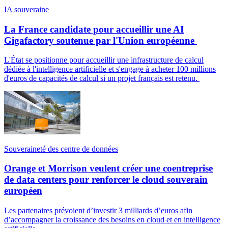
IA souveraine
La France candidate pour accueillir une AI
Gigafactory soutenue par l'Union européenne
L'État se positionne pour accueillir une infrastructure de calcul
dédiée à l'intelligence artificielle et s'engage à acheter 100 millions
d'euros de capacités de calcul si un projet français est retenu.
Souveraineté des centre de données
Orange et Morrison veulent créer une coentreprise
de data centers pour renforcer le cloud souverain
européen
Les partenaires prévoient d’investir 3 milliards d’euros afin
d’accompagner la croissance des besoins en cloud et en intelligence