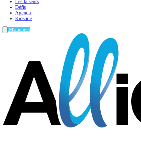
Les faiseurs
Défis
Agenda
Kiosque
M'abonner