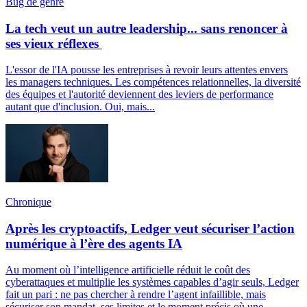
Bug de genre
La tech veut un autre leadership... sans renoncer à
ses vieux réflexes
L'essor de l'IA pousse les entreprises à revoir leurs attentes envers
les managers techniques. Les compétences relationnelles, la diversité
des équipes et l'autorité deviennent des leviers de performance
autant que d'inclusion. Oui, mais...
Chronique
Après les cryptoactifs, Ledger veut sécuriser l’action
numérique à l’ère des agents IA
Au moment où l’intelligence artificielle réduit le coût des
cyberattaques et multiplie les systèmes capables d’agir seuls, Ledger
fait un pari : ne pas chercher à rendre l’agent infaillible, mais
sécuriser son mandat, ses limites et le moment précis où une