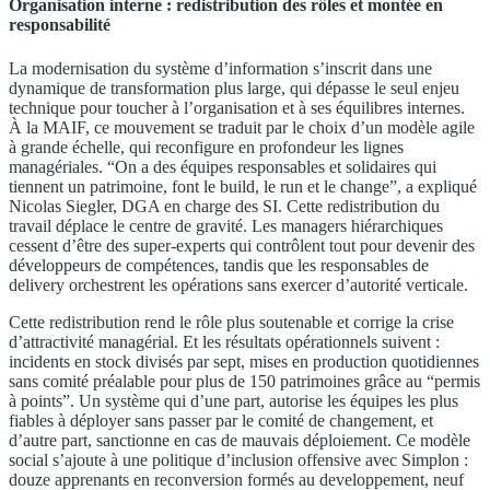
Organisation interne : redistribution des rôles et montée en
responsabilité
La modernisation du système d’information s’inscrit dans une
dynamique de transformation plus large, qui dépasse le seul enjeu
technique pour toucher à l’organisation et à ses équilibres internes.
À la MAIF, ce mouvement se traduit par le choix d’un modèle agile
à grande échelle, qui reconfigure en profondeur les lignes
managériales. “On a des équipes responsables et solidaires qui
tiennent un patrimoine, font le build, le run et le change”, a expliqué
Nicolas Siegler, DGA en charge des SI. Cette redistribution du
travail déplace le centre de gravité. Les managers hiérarchiques
cessent d’être des super-experts qui contrôlent tout pour devenir des
développeurs de compétences, tandis que les responsables de
delivery orchestrent les opérations sans exercer d’autorité verticale.
Cette redistribution rend le rôle plus soutenable et corrige la crise
d’attractivité managérial. Et les résultats opérationnels suivent :
incidents en stock divisés par sept, mises en production quotidiennes
sans comité préalable pour plus de 150 patrimoines grâce au “permis
à points”. Un système qui d’une part, autorise les équipes les plus
fiables à déployer sans passer par le comité de changement, et
d’autre part, sanctionne en cas de mauvais déploiement. Ce modèle
social s’ajoute à une politique d’inclusion offensive avec Simplon :
douze apprenants en reconversion formés au developpement, neuf