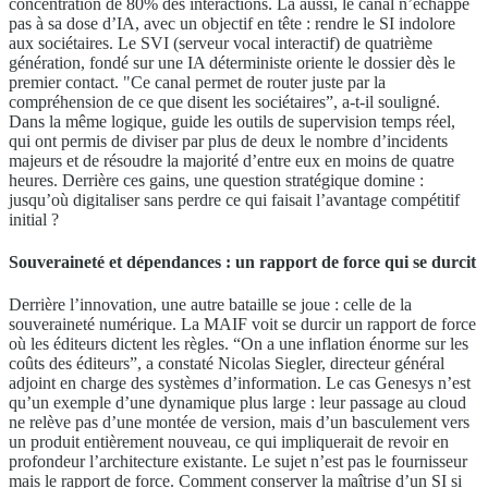
concentration de 80% des interactions. Là aussi, le canal n’échappe
pas à sa dose d’IA, avec un objectif en tête : rendre le SI indolore
aux sociétaires. Le SVI (serveur vocal interactif) de quatrième
génération, fondé sur une IA déterministe oriente le dossier dès le
premier contact. "Ce canal permet de router juste par la
compréhension de ce que disent les sociétaires”, a-t-il souligné.
Dans la même logique, guide les outils de supervision temps réel,
qui ont permis de diviser par plus de deux le nombre d’incidents
majeurs et de résoudre la majorité d’entre eux en moins de quatre
heures. Derrière ces gains, une question stratégique domine :
jusqu’où digitaliser sans perdre ce qui faisait l’avantage compétitif
initial ?
Souveraineté et dépendances : un rapport de force qui se durcit
Derrière l’innovation, une autre bataille se joue : celle de la
souveraineté numérique. La MAIF voit se durcir un rapport de force
où les éditeurs dictent les règles. “On a une inflation énorme sur les
coûts des éditeurs”, a constaté Nicolas Siegler, directeur général
adjoint en charge des systèmes d’information. Le cas Genesys n’est
qu’un exemple d’une dynamique plus large : leur passage au cloud
ne relève pas d’une montée de version, mais d’un basculement vers
un produit entièrement nouveau, ce qui impliquerait de revoir en
profondeur l’architecture existante. Le sujet n’est pas le fournisseur
mais le rapport de force. Comment conserver la maîtrise d’un SI si