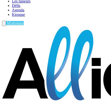
Les faiseurs
Défis
Agenda
Kiosque
M'abonner