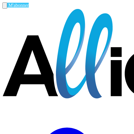
M'abonner