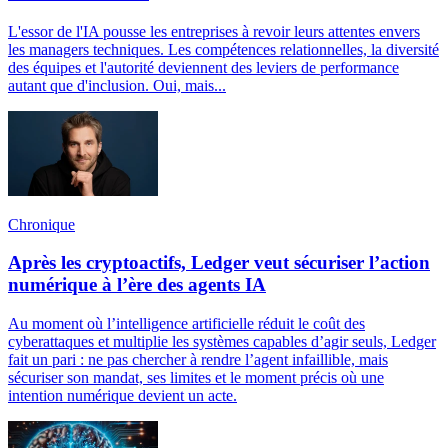
L'essor de l'IA pousse les entreprises à revoir leurs attentes envers
les managers techniques. Les compétences relationnelles, la diversité
des équipes et l'autorité deviennent des leviers de performance
autant que d'inclusion. Oui, mais...
Chronique
Après les cryptoactifs, Ledger veut sécuriser l’action
numérique à l’ère des agents IA
Au moment où l’intelligence artificielle réduit le coût des
cyberattaques et multiplie les systèmes capables d’agir seuls, Ledger
fait un pari : ne pas chercher à rendre l’agent infaillible, mais
sécuriser son mandat, ses limites et le moment précis où une
intention numérique devient un acte.