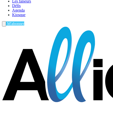
Les faiseurs
Défis
Agenda
Kiosque
M'abonner