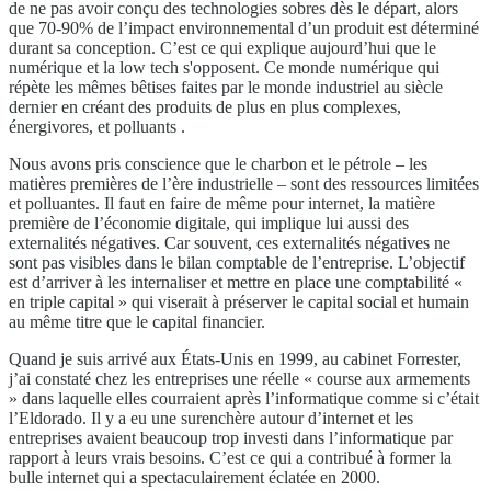
de ne pas avoir conçu des technologies sobres dès le départ, alors
que 70-90% de l’impact environnemental d’un produit est déterminé
durant sa conception. C’est ce qui explique aujourd’hui que le
numérique et la low tech s'opposent. Ce monde numérique qui
répète les mêmes bêtises faites par le monde industriel au siècle
dernier en créant des produits de plus en plus complexes,
énergivores, et polluants .
Nous avons pris conscience que le charbon et le pétrole – les
matières premières de l’ère industrielle – sont des ressources limitées
et polluantes. Il faut en faire de même pour internet, la matière
première de l’économie digitale, qui implique lui aussi des
externalités négatives. Car souvent, ces externalités négatives ne
sont pas visibles dans le bilan comptable de l’entreprise. L’objectif
est d’arriver à les internaliser et mettre en place une comptabilité «
en triple capital » qui viserait à préserver le capital social et humain
au même titre que le capital financier.
Quand je suis arrivé aux États-Unis en 1999, au cabinet Forrester,
j’ai constaté chez les entreprises une réelle « course aux armements
» dans laquelle elles courraient après l’informatique comme si c’était
l’Eldorado. Il y a eu une surenchère autour d’internet et les
entreprises avaient beaucoup trop investi dans l’informatique par
rapport à leurs vrais besoins. C’est ce qui a contribué à former la
bulle internet qui a spectaculairement éclatée en 2000.