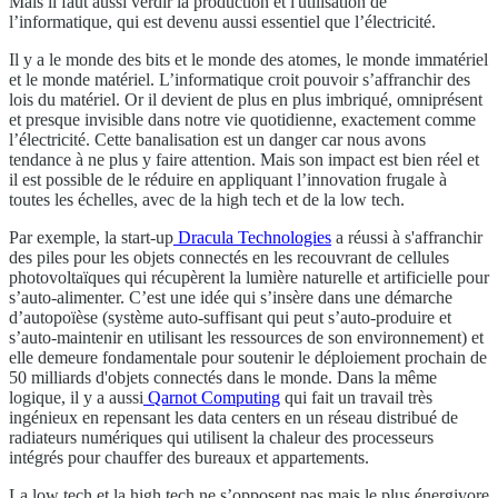
Mais il faut aussi verdir la production et l'utilisation de
l’informatique, qui est devenu aussi essentiel que l’électricité.
Il y a le monde des bits et le monde des atomes, le monde immatériel
et le monde matériel. L’informatique croit pouvoir s’affranchir des
lois du matériel. Or il devient de plus en plus imbriqué, omniprésent
et presque invisible dans notre vie quotidienne, exactement comme
l’électricité. Cette banalisation est un danger car nous avons
tendance à ne plus y faire attention. Mais son impact est bien réel et
il est possible de le réduire en appliquant l’innovation frugale à
toutes les échelles, avec de la high tech et de la low tech.
Par exemple, la start-up
Dracula Technologies
a réussi à s'affranchir
des piles pour les objets connectés en les recouvrant de cellules
photovoltaïques qui récupèrent la lumière naturelle et artificielle pour
s’auto-alimenter. C’est une idée qui s’insère dans une démarche
d’autopoïèse (système auto-suffisant qui peut s’auto-produire et
s’auto-maintenir en utilisant les ressources de son environnement) et
elle demeure fondamentale pour soutenir le déploiement prochain de
50 milliards d'objets connectés dans le monde. Dans la même
logique, il y a aussi
Qarnot Computing
qui fait un travail très
ingénieux en repensant les data centers en un réseau distribué de
radiateurs numériques qui utilisent la chaleur des processeurs
intégrés pour chauffer des bureaux et appartements.
La low tech et la high tech ne s’opposent pas mais le plus énergivore