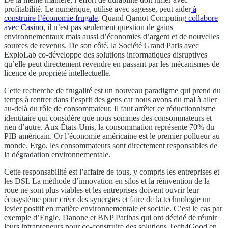
profitabilité. Le numérique, utilisé avec sagesse, peut aider
à
construire l’économie frugale
. Quand Qarnot Computing
collabore
avec Casino
, il n’est pas seulement question de gains
environnementaux mais aussi d’économies d’argent et de nouvelles
sources de revenus. De son côté, la Société Grand Paris avec
ExploLab co-développe des solutions informatiques disruptives
qu’elle peut directement revendre en passant par les mécanismes de
licence de propriété intellectuelle.
Cette recherche de frugalité est un nouveau paradigme qui prend du
temps à rentrer dans l’esprit des gens car nous avons du mal à aller
au-delà du rôle de consommateur. Il faut arrêter ce réductionnisme
identitaire qui considère que nous sommes des consommateurs et
rien d’autre. Aux États-Unis, la consommation représente 70% du
PIB américain. Or l’économie américaine est le premier pollueur au
monde. Ergo, les consommateurs sont directement responsables de
la dégradation environnementale.
Cette responsabilité est l’affaire de tous, y compris les entreprises et
les DSI. La méthode d’innovation en silos et la réinvention de la
roue ne sont plus viables et les entreprises doivent ouvrir leur
écosystème pour créer des synergies et faire de la technologie un
levier positif en matière environnementale et sociale. C’est le cas par
exemple d’Engie, Danone et BNP Paribas qui ont décidé de réunir
leurs intrapreneurs pour co-construire des solutions Tech4Good en