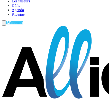
Les faiseurs
Défis
Agenda
Kiosque
M'abonner