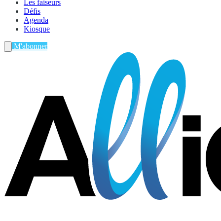
Les faiseurs
Défis
Agenda
Kiosque
M'abonner