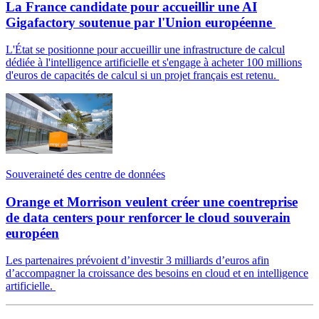
La France candidate pour accueillir une AI
Gigafactory soutenue par l'Union européenne
L'État se positionne pour accueillir une infrastructure de calcul
dédiée à l'intelligence artificielle et s'engage à acheter 100 millions
d'euros de capacités de calcul si un projet français est retenu.
Souveraineté des centre de données
Orange et Morrison veulent créer une coentreprise
de data centers pour renforcer le cloud souverain
européen
Les partenaires prévoient d’investir 3 milliards d’euros afin
d’accompagner la croissance des besoins en cloud et en intelligence
artificielle.