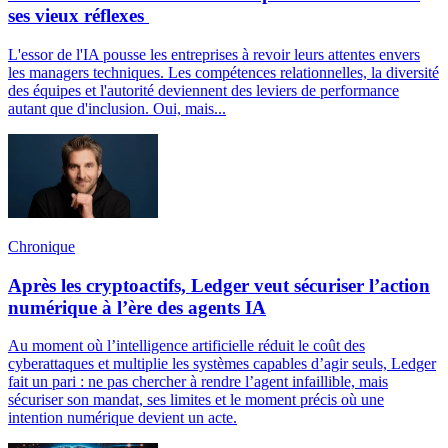
ses vieux réflexes
L'essor de l'IA pousse les entreprises à revoir leurs attentes envers
les managers techniques. Les compétences relationnelles, la diversité
des équipes et l'autorité deviennent des leviers de performance
autant que d'inclusion. Oui, mais...
Chronique
Après les cryptoactifs, Ledger veut sécuriser l’action
numérique à l’ère des agents IA
Au moment où l’intelligence artificielle réduit le coût des
cyberattaques et multiplie les systèmes capables d’agir seuls, Ledger
fait un pari : ne pas chercher à rendre l’agent infaillible, mais
sécuriser son mandat, ses limites et le moment précis où une
intention numérique devient un acte.