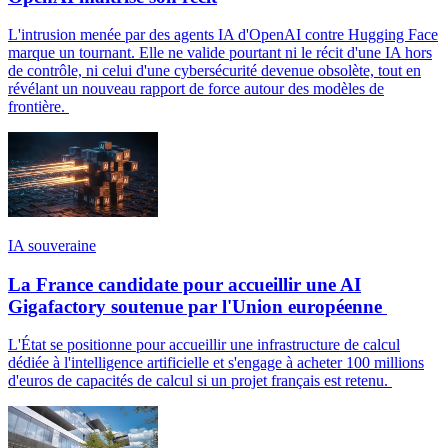
L'intrusion menée par des agents IA d'OpenAI contre Hugging Face
marque un tournant. Elle ne valide pourtant ni le récit d'une IA hors
de contrôle, ni celui d'une cybersécurité devenue obsolète, tout en
révélant un nouveau rapport de force autour des modèles de
frontière.
IA souveraine
La France candidate pour accueillir une AI
Gigafactory soutenue par l'Union européenne
L'État se positionne pour accueillir une infrastructure de calcul
dédiée à l'intelligence artificielle et s'engage à acheter 100 millions
d'euros de capacités de calcul si un projet français est retenu.