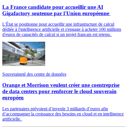
La France candidate pour accueillir une AI
Gigafactory soutenue par l'Union européenne
L'État se positionne pour accueillir une infrastructure de calcul
dédiée à l'intelligence artificielle et s'engage à acheter 100 millions
d'euros de capacités de calcul si un projet français est retenu.
Souveraineté des centre de données
Orange et Morrison veulent créer une coentreprise
de data centers pour renforcer le cloud souverain
européen
Les partenaires prévoient d’investir 3 milliards d’euros afin
d’accompagner la croissance des besoins en cloud et en intelligence
artificielle.