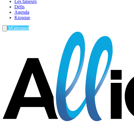
Les faiseurs
Défis
Agenda
Kiosque
M'abonner