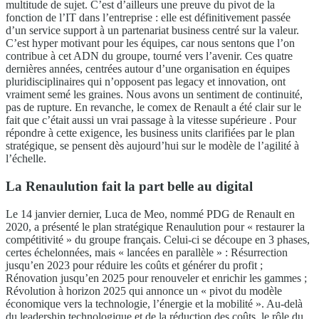
multitude de sujet. C’est d’ailleurs une preuve du pivot de la
fonction de l’IT dans l’entreprise : elle est définitivement passée
d’un service support à un partenariat business centré sur la valeur.
C’est hyper motivant pour les équipes, car nous sentons que l’on
contribue à cet ADN du groupe, tourné vers l’avenir. Ces quatre
dernières années, centrées autour d’une organisation en équipes
pluridisciplinaires qui n’opposent pas legacy et innovation, ont
vraiment semé les graines. Nous avons un sentiment de continuité,
pas de rupture. En revanche, le comex de Renault a été clair sur le
fait que c’était aussi un vrai passage à la vitesse supérieure . Pour
répondre à cette exigence, les business units clarifiées par le plan
stratégique, se pensent dès aujourd’hui sur le modèle de l’agilité à
l’échelle.
La Renaulution fait la part belle au digital
Le 14 janvier dernier, Luca de Meo, nommé PDG de Renault en
2020, a présenté le plan stratégique Renaulution pour « restaurer la
compétitivité » du groupe français. Celui-ci se découpe en 3 phases,
certes échelonnées, mais « lancées en parallèle » : Résurrection
jusqu’en 2023 pour réduire les coûts et générer du profit ;
Rénovation jusqu’en 2025 pour renouveler et enrichir les gammes ;
Révolution à horizon 2025 qui annonce un « pivot du modèle
économique vers la technologie, l’énergie et la mobilité ». Au-delà
du leadership technologique et de la réduction des coûts, le rôle du