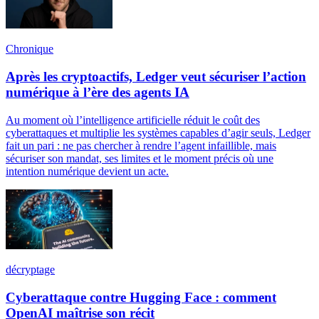
Chronique
Après les cryptoactifs, Ledger veut sécuriser l’action
numérique à l’ère des agents IA
Au moment où l’intelligence artificielle réduit le coût des
cyberattaques et multiplie les systèmes capables d’agir seuls, Ledger
fait un pari : ne pas chercher à rendre l’agent infaillible, mais
sécuriser son mandat, ses limites et le moment précis où une
intention numérique devient un acte.
décryptage
Cyberattaque contre Hugging Face : comment
OpenAI maîtrise son récit