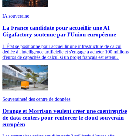
IA souveraine
La France candidate pour accueillir une AI
Gigafactory soutenue par l'Union européenne
L'État se positionne pour accueillir une infrastructure de calcul
dédiée à l'intelligence artificielle et s'engage à acheter 100 millions
d'euros de capacités de calcul si un projet français est retenu.
Souveraineté des centre de données
Orange et Morrison veulent créer une coentreprise
de data centers pour renforcer le cloud souverain
européen