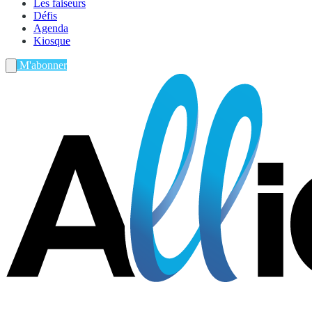
Les faiseurs
Défis
Agenda
Kiosque
M'abonner