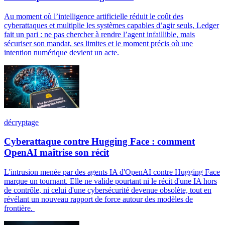
Au moment où l’intelligence artificielle réduit le coût des
cyberattaques et multiplie les systèmes capables d’agir seuls, Ledger
fait un pari : ne pas chercher à rendre l’agent infaillible, mais
sécuriser son mandat, ses limites et le moment précis où une
intention numérique devient un acte.
décryptage
Cyberattaque contre Hugging Face : comment
OpenAI maîtrise son récit
L'intrusion menée par des agents IA d'OpenAI contre Hugging Face
marque un tournant. Elle ne valide pourtant ni le récit d'une IA hors
de contrôle, ni celui d'une cybersécurité devenue obsolète, tout en
révélant un nouveau rapport de force autour des modèles de
frontière.