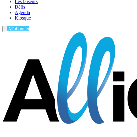
Les faiseurs
Défis
Agenda
Kiosque
M'abonner