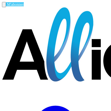
M'abonner