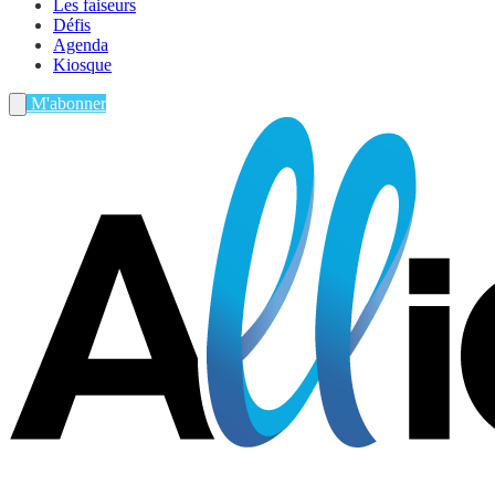
Les faiseurs
Défis
Agenda
Kiosque
M'abonner