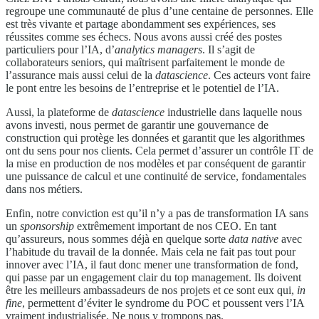
regroupe une communauté de plus d’une centaine de personnes. Elle
est très vivante et partage abondamment ses expériences, ses
réussites comme ses échecs. Nous avons aussi créé des postes
particuliers pour l’IA, d’
analytics managers
. Il s’agit de
collaborateurs seniors, qui maîtrisent parfaitement le monde de
l’assurance mais aussi celui de la
datascience
. Ces acteurs vont faire
le pont entre les besoins de l’entreprise et le potentiel de l’IA.
Aussi, la plateforme de
datascience
industrielle dans laquelle nous
avons investi, nous permet de garantir une gouvernance de
construction qui protège les données et garantit que les algorithmes
ont du sens pour nos clients. Cela permet d’assurer un contrôle IT de
la mise en production de nos modèles et par conséquent de garantir
une puissance de calcul et une continuité de service, fondamentales
dans nos métiers.
Enfin, notre conviction est qu’il n’y a pas de transformation IA sans
un
sponsorship
extrêmement important de nos CEO. En tant
qu’assureurs, nous sommes déjà en quelque sorte
data native
avec
l’habitude du travail de la donnée. Mais cela ne fait pas tout pour
innover avec l’IA, il faut donc mener une transformation de fond,
qui passe par un engagement clair du top management. Ils doivent
être les meilleurs ambassadeurs de nos projets et ce sont eux qui,
in
fine
, permettent d’éviter le syndrome du POC et poussent vers l’IA
vraiment industrialisée. Ne nous y trompons pas.