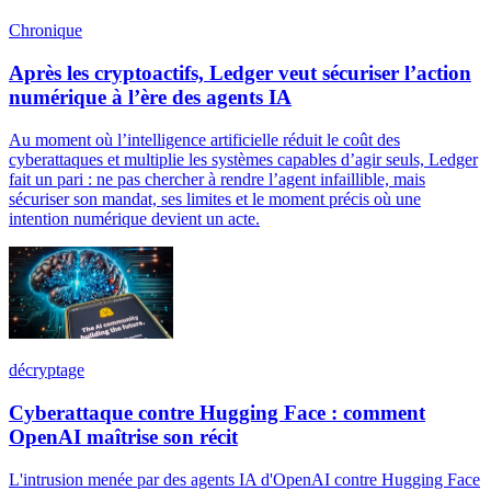
Chronique
Après les cryptoactifs, Ledger veut sécuriser l’action
numérique à l’ère des agents IA
Au moment où l’intelligence artificielle réduit le coût des
cyberattaques et multiplie les systèmes capables d’agir seuls, Ledger
fait un pari : ne pas chercher à rendre l’agent infaillible, mais
sécuriser son mandat, ses limites et le moment précis où une
intention numérique devient un acte.
décryptage
Cyberattaque contre Hugging Face : comment
OpenAI maîtrise son récit
L'intrusion menée par des agents IA d'OpenAI contre Hugging Face