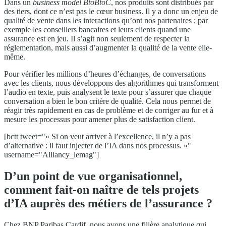
Dans un
business model
BtoBtoC
, nos produits sont distribués par
des tiers, dont ce n’est pas le cœur business. Il y a donc un enjeu de
qualité de vente dans les interactions qu’ont nos partenaires ; par
exemple les conseillers bancaires et leurs clients quand une
assurance est en jeu. Il s’agit non seulement de respecter la
réglementation, mais aussi d’augmenter la qualité de la vente elle-
même.
Pour vérifier les millions d’heures d’échanges, de conversations
avec les clients, nous développons des algorithmes qui transforment
l’audio en texte, puis analysent le texte pour s’assurer que chaque
conversation a bien le bon critère de qualité. Cela nous permet de
réagir très rapidement en cas de problème et de corriger au fur et à
mesure les processus pour amener plus de satisfaction client.
[bctt tweet="« Si on veut arriver à l’excellence, il n’y a pas
d’alternative : il faut injecter de l’IA dans nos processus. »"
username="Alliancy_lemag"]
D’un point de vue organisationnel,
comment fait-on naître de tels projets
d’IA auprès des métiers de l’assurance ?
Chez BNP Paribas Cardif, nous avons une filière analytique qui